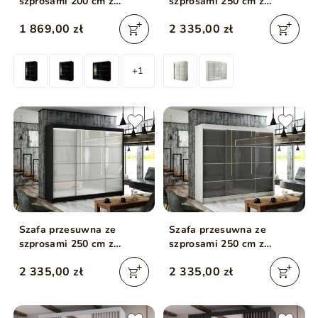
szprosami 200 cm z
szprosami 250 cm z
oświetleniem LED Ponti
oświetleniem LED Ponti
1 869,00 zł
2 335,00 zł
Czarna
Biała
+1
Szafa przesuwna ze
Szafa przesuwna ze
szprosami 250 cm z
szprosami 250 cm z
oświetleniem LED Ponti
oświetleniem LED Ponti
2 335,00 zł
2 335,00 zł
Czarna, Biała
Biała, Szara