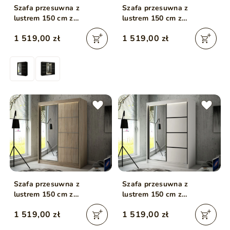
Szafa przesuwna z
Szafa przesuwna z
lustrem 150 cm z
lustrem 150 cm z
oświetleniem LED Portel
oświetleniem LED Portel
1 519,00 zł
1 519,00 zł
Czarna
Dąb Craft Złoty
Szafa przesuwna z
Szafa przesuwna z
lustrem 150 cm z
lustrem 150 cm z
oświetleniem LED Portel
oświetleniem LED Portel
1 519,00 zł
1 519,00 zł
Dąb Sonoma
Biała