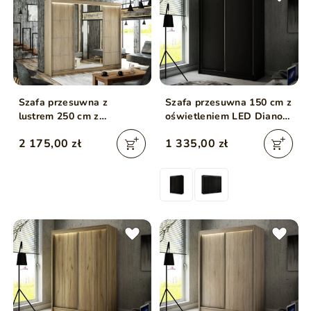
Szafa przesuwna z
Szafa przesuwna 150 cm z
lustrem 250 cm z
oświetleniem LED Diano
oświetleniem LED Portel
Czarna
2 175,00 zł
1 335,00 zł
Dąb Sonoma