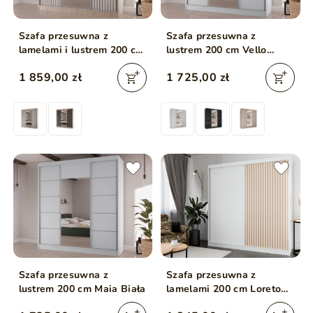
Szafa przesuwna z
Szafa przesuwna z
lamelami i lustrem 200 cm
lustrem 200 cm Vello
Lucena Dąb Sonoma,
Biała
1 859,00 zł
1 725,00 zł
Biała
Szafa przesuwna z
Szafa przesuwna z
lustrem 200 cm Maia Biała
lamelami 200 cm Loreto
Biała