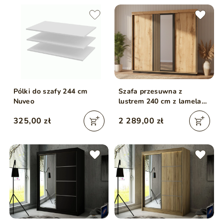
Pólki do szafy 244 cm
Szafa przesuwna z
Nuveo
lustrem 240 cm z lamelami
do sypialni Lavore Dąb
325,00 zł
2 289,00 zł
Wotan, Czarny