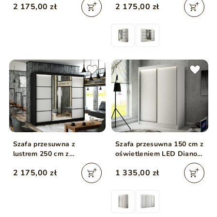
2 175,00 zł
2 175,00 zł
Biała, Dąb Sonoma
Biała
Szafa przesuwna z
Szafa przesuwna 150 cm z
lustrem 250 cm z
oświetleniem LED Diano
oświetleniem LED Portel
Biała
2 175,00 zł
1 335,00 zł
Biała, Czarna