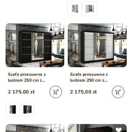
Szafa przesuwna z
Szafa przesuwna z
lustrem 250 cm z
lustrem 250 cm z
oświetleniem LED Portel
oświetleniem LED Portel
2 175,00 zł
2 175,00 zł
Czarna
Biała, Czarna