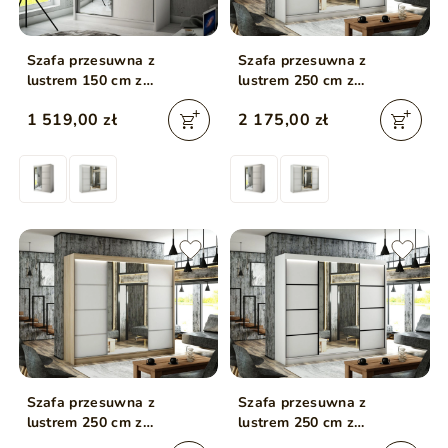
Szafa przesuwna z
Szafa przesuwna z
lustrem 150 cm z
lustrem 250 cm z
oświetleniem LED Portel
oświetleniem LED Portel
1 519,00 zł
2 175,00 zł
Biała
Biała
Szafa przesuwna z
Szafa przesuwna z
lustrem 250 cm z
lustrem 250 cm z
oświetleniem LED Portel
oświetleniem LED Portel