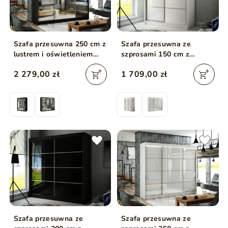
Szafa przesuwna 250 cm z
Szafa przesuwna ze
lustrem i oświetleniem
szprosami 150 cm z
LED Luzio Czarna
oświetleniem LED Ponti
2 279,00 zł
1 709,00 zł
Biała
Szafa przesuwna ze
Szafa przesuwna ze