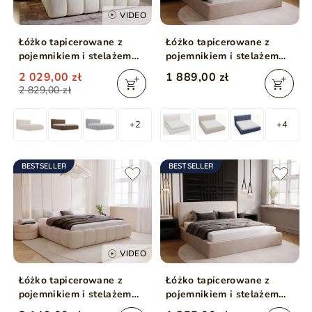
VIDEO
Łóżko tapicerowane z
Łóżko tapicerowane z
pojemnikiem i stelażem
pojemnikiem i stelażem
180x200 Cloud Beżowy
180x200 Monaco Beżowe
2 029,00 zł
1 889,00 zł
2 829,00 zł
+2
+4
BESTSELLER
BESTSELLER
VIDEO
Łóżko tapicerowane z
Łóżko tapicerowane z
pojemnikiem i stelażem
pojemnikiem i stelażem
180x200 Cloud Low
160x200 Monaco Beżowe