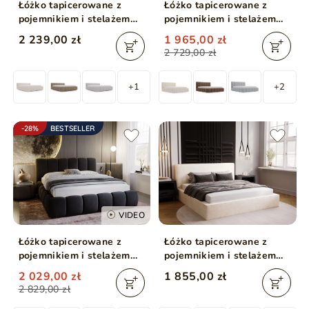
Łóżko tapicerowane z
Łóżko tapicerowane z
pojemnikiem i stelażem
pojemnikiem i stelażem
200x200 Cloud Low
120x200 Cloud Beżowy
2 239,00 zł
1 965,00 zł
beżowe
2 729,00 zł
+1
+2
-28%
BESTSELLER
VIDEO
Łóżko tapicerowane z
Łóżko tapicerowane z
pojemnikiem i stelażem
pojemnikiem i stelażem
180x200 Cloud
160x200 Monaco
2 029,00 zł
1 855,00 zł
Antracytowe
Kremowe
2 829,00 zł