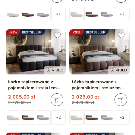
+1
+2
-28%
BESTSELLER
-28%
BESTSELLER
VIDEO
VIDEO
Łóżko tapicerowane z
Łóżko tapicerowane z
pojemnikiem i stelażem
pojemnikiem i stelażem
160x200 Cloud
180x200 Cloud Brązowy
2 005,00 zł
2 029,00 zł
Antracytowe
2 779,00 zł
2 829,00 zł
+2
+2