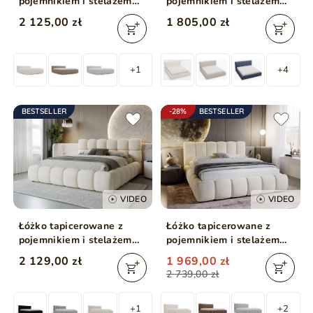
pojemnikiem i stelażem
pojemnikiem i stelażem
160x200 Cloud Low
140x200 Monaco Beżowe
2 125,00 zł
1 805,00 zł
beżowe
+1
+4
BESTSELLER
-28%
BESTSELLER
VIDEO
VIDEO
Łóżko tapicerowane z
Łóżko tapicerowane z
pojemnikiem i stelażem
pojemnikiem i stelażem
180x200 Modo Beżowe
140x200 Cloud Beżowy
2 129,00 zł
1 969,00 zł
2 739,00 zł
+1
+2