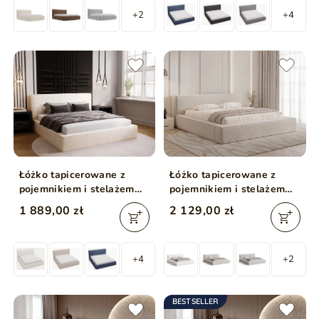
+2
+4
Łóżko tapicerowane z
Łóżko tapicerowane z
pojemnikiem i stelażem
pojemnikiem i stelażem
180x200 Monaco
180x200 Mali Beżowe
1 889,00 zł
2 129,00 zł
Kremowe
+4
+2
BESTSELLER