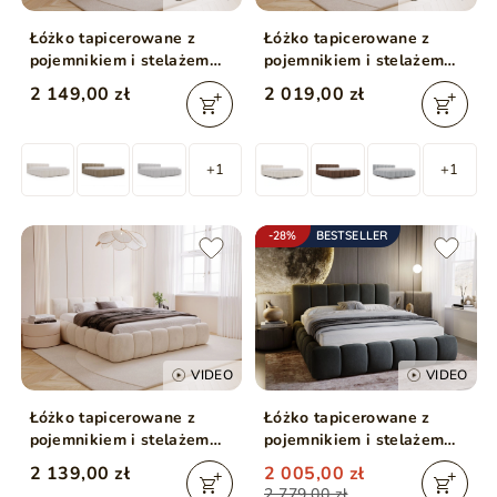
Łóżko tapicerowane z
Łóżko tapicerowane z
pojemnikiem i stelażem
pojemnikiem i stelażem
180x200 Cloud Low
160x200 Cloud Low
2 149,00 zł
2 019,00 zł
brązowe
beżowe
+1
+1
-28%
BESTSELLER
VIDEO
VIDEO
Łóżko tapicerowane z
Łóżko tapicerowane z
pojemnikiem i stelażem
pojemnikiem i stelażem
200x200 Cloud Low
160x200 Cloud Ciemny
2 139,00 zł
2 005,00 zł
beżowe
szary
2 779,00 zł