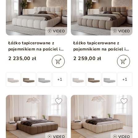
VIDEO
VIDEO
Łóżko tapicerowane z
Łóżko tapicerowane z
pojemnikiem na pościel i
pojemnikiem na pościel i
stelażem 140x200 Modo w
stelażem 180x200 Modo w
2 235,00 zł
2 259,00 zł
tkaninie bouclé Beżowe
tkaninie bouclé Brązowe
+1
+1
VIDEO
VIDEO