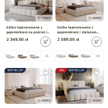
VIDEO
VIDEO
Łóżko tapicerowane z
Łóżko tapicerowane z
pojemnikiem na pościel i
pojemnikiem i stelażem
stelażem 200x200 Modo w
140x200 Cloud Low
2 349,00 zł
2 089,00 zł
tkaninie bouclé Beżowe
beżowe
+1
+1
BESTSELLER
-28%
BESTSELLER
VIDEO
VIDEO