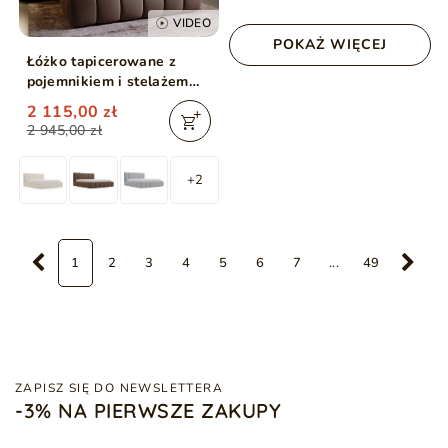
VIDEO
POKAŻ WIĘCEJ
Łóżko tapicerowane z
pojemnikiem i stelażem
200x200 Cloud Brązowy
2 115,00 zł
2 945,00 zł
+2
1
2
3
4
5
6
7
...
49
ZAPISZ SIĘ DO NEWSLETTERA
-3% NA PIERWSZE ZAKUPY