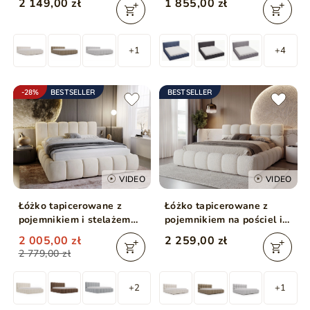
2 149,00 zł
1 855,00 zł
beżowe
+1
+4
-28%
BESTSELLER
BESTSELLER
VIDEO
VIDEO
Łóżko tapicerowane z
Łóżko tapicerowane z
pojemnikiem i stelażem
pojemnikiem na pościel i
160x200 Cloud Beżowy
stelażem 180x200 Modo w
2 005,00 zł
2 259,00 zł
tkaninie bouclé Beżowe
2 779,00 zł
+2
+1