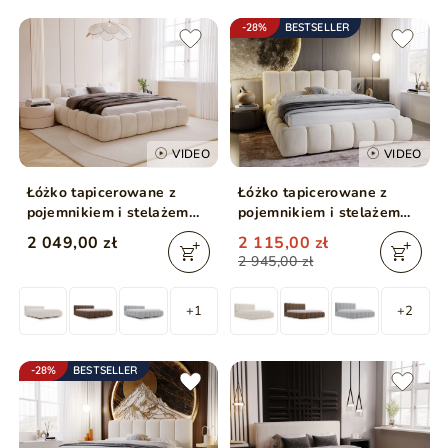
-28%
BESTSELLER
VIDEO
VIDEO
Łóżko tapicerowane z
Łóżko tapicerowane z
pojemnikiem i stelażem
pojemnikiem i stelażem
180x200 Cloud Low
200x200 Cloud Beżowy
2 049,00 zł
2 115,00 zł
beżowe
2 945,00 zł
+1
+2
-28%
BESTSELLER