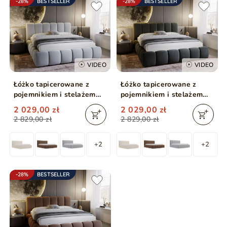
-28%
BESTSELLER
-28%
BESTSELLER
VIDEO
VIDEO
Łóżko tapicerowane z
Łóżko tapicerowane z
pojemnikiem i stelażem
pojemnikiem i stelażem
180x200 Cloud Jasny szary
180x200 Cloud Ciemny
2 029,00 zł
2 029,00 zł
szary
2 829,00 zł
2 829,00 zł
+2
+2
-28%
BESTSELLER