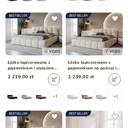
BESTSELLER
BESTSELLER
VIDEO
VIDEO
Łóżko tapicerowane z
Łóżko tapicerowane z
pojemnikiem i stelażem
pojemnikiem na pościel i
200x200 Modo Beżowe
stelażem 160x200 Modo w
2 219,00 zł
2 239,00 zł
tkaninie bouclé Beżowe
+1
+1
BESTSELLER
BESTSELLER