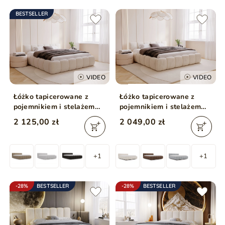
BESTSELLER
VIDEO
VIDEO
Łóżko tapicerowane z
Łóżko tapicerowane z
pojemnikiem i stelażem
pojemnikiem i stelażem
160x200 Cloud Low
180x200 Cloud Low
2 125,00 zł
2 049,00 zł
beżowe
beżowe
+1
+1
-28%
BESTSELLER
-28%
BESTSELLER