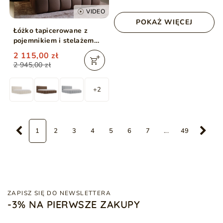
VIDEO
POKAŻ WIĘCEJ
Łóżko tapicerowane z
pojemnikiem i stelażem
200x200 Cloud Brązowy
2 115,00 zł
2 945,00 zł
+2
1
2
3
4
5
6
7
...
49
ZAPISZ SIĘ DO NEWSLETTERA
-3% NA PIERWSZE ZAKUPY