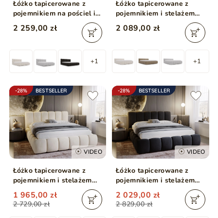
Łóżko tapicerowane z
Łóżko tapicerowane z
pojemnikiem na pościel i
pojemnikiem i stelażem
stelażem 180x200 Modo w
140x200 Cloud Low
2 259,00 zł
2 089,00 zł
tkaninie bouclé Brązowe
beżowe
+1
+1
-28%
BESTSELLER
-28%
BESTSELLER
VIDEO
VIDEO
Łóżko tapicerowane z
Łóżko tapicerowane z
pojemnikiem i stelażem
pojemnikiem i stelażem
120x200 Cloud Beżowy
180x200 Cloud
1 965,00 zł
2 029,00 zł
Antracytowe
2 729,00 zł
2 829,00 zł