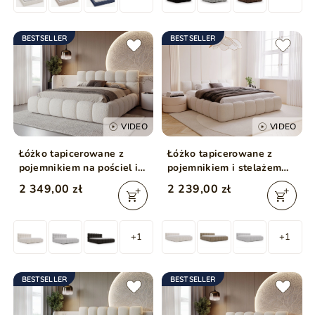
BESTSELLER
BESTSELLER
VIDEO
VIDEO
Łóżko tapicerowane z
Łóżko tapicerowane z
pojemnikiem na pościel i
pojemnikiem i stelażem
stelażem 200x200 Modo w
200x200 Cloud Low
2 349,00 zł
2 239,00 zł
tkaninie bouclé Beżowe
beżowe
+1
+1
BESTSELLER
BESTSELLER