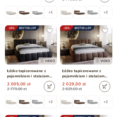
+1
+2
-28%
BESTSELLER
-28%
BESTSELLER
VIDEO
VIDEO
Łóżko tapicerowane z
Łóżko tapicerowane z
pojemnikiem i stelażem
pojemnikiem i stelażem
160x200 Cloud
180x200 Cloud Brązowy
2 005,00 zł
2 029,00 zł
Antracytowe
2 779,00 zł
2 829,00 zł
+2
+2