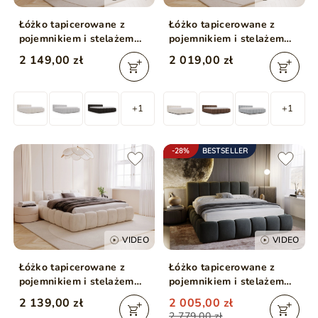
Łóżko tapicerowane z
Łóżko tapicerowane z
pojemnikiem i stelażem
pojemnikiem i stelażem
180x200 Cloud Low
160x200 Cloud Low
2 149,00 zł
2 019,00 zł
brązowe
beżowe
+1
+1
-28%
BESTSELLER
VIDEO
VIDEO
Łóżko tapicerowane z
Łóżko tapicerowane z
pojemnikiem i stelażem
pojemnikiem i stelażem
200x200 Cloud Low
160x200 Cloud Ciemny
2 139,00 zł
2 005,00 zł
beżowe
szary
2 779,00 zł