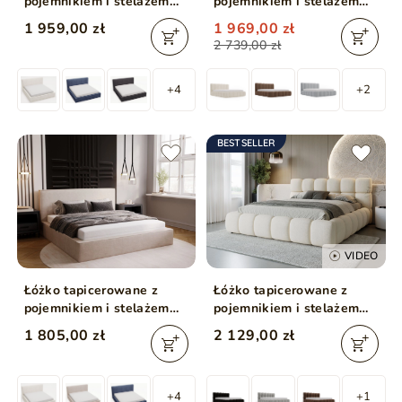
pojemnikiem i stelażem
pojemnikiem i stelażem
200x200 Monaco Beżowe
140x200 Cloud Beżowy
1 959,00 zł
1 969,00 zł
2 739,00 zł
+4
+2
BESTSELLER
VIDEO
Łóżko tapicerowane z
Łóżko tapicerowane z
pojemnikiem i stelażem
pojemnikiem i stelażem
140x200 Monaco Beżowe
180x200 Modo Beżowe
1 805,00 zł
2 129,00 zł
+4
+1