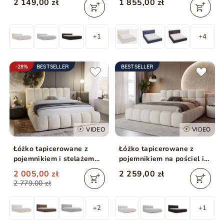
2 149,00 zł
1 855,00 zł
beżowe
+1
+4
-28%
BESTSELLER
BESTSELLER
VIDEO
VIDEO
Łóżko tapicerowane z
Łóżko tapicerowane z
pojemnikiem i stelażem
pojemnikiem na pościel i
160x200 Cloud Beżowy
stelażem 180x200 Modo w
2 005,00 zł
2 259,00 zł
tkaninie bouclé Beżowe
2 779,00 zł
+2
+1