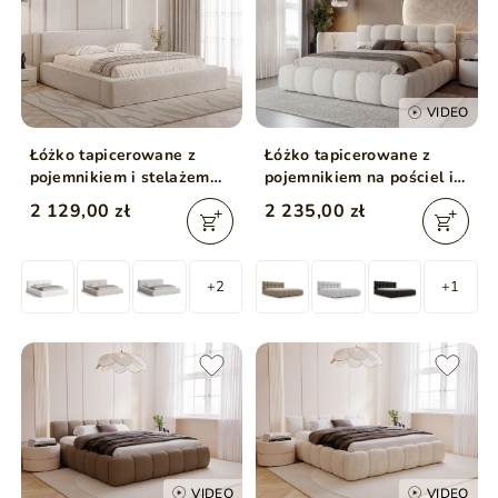
VIDEO
Łóżko tapicerowane z
Łóżko tapicerowane z
pojemnikiem i stelażem
pojemnikiem na pościel i
180x200 Mali Beżowe
stelażem 140x200 Modo w
2 129,00 zł
2 235,00 zł
tkaninie bouclé Beżowe
+2
+1
VIDEO
VIDEO