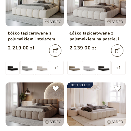
VIDEO
VIDEO
Łóżko tapicerowane z
Łóżko tapicerowane z
pojemnikiem i stelażem
pojemnikiem na pościel i
200x200 Modo Beżowe
stelażem 160x200 Modo w
2 219,00 zł
2 239,00 zł
tkaninie bouclé Beżowe
+1
+1
BESTSELLER
VIDEO
VIDEO