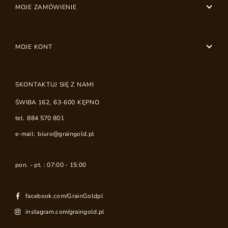
MOJE ZAMÓWIENIE
MOJE KONT
SKONTAKTUJ SIĘ Z NAMI
ŚWIBA 162
,
63-600
KĘPNO
tel.
884 570 801
e-mail:
biuro@graingold.pl
pon. - pt. : 07:00 - 15:00
facebook.com/GrainGoldpl
instagram.com/graingold.pl