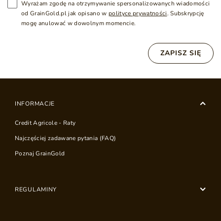
Wyrażam zgodę na otrzymywanie spersonalizowanych wiadomości
od GrainGold.pl jak opisano w
polityce prywatności
. Subskrypcję
mogę anulować w dowolnym momencie.
ZAPISZ SIĘ
INFORMACJE
Credit Agricole - Raty
Najczęściej zadawane pytania (FAQ)
Poznaj GrainGold
REGULAMINY