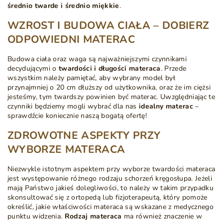
średnio twarde i średnio miękkie
.
WZROST I BUDOWA CIAŁA – DOBIERZ
ODPOWIEDNI MATERAC
Budowa ciała oraz waga są najważniejszymi czynnikami
decydującymi o
twardości i długości materaca
. Przede
wszystkim należy pamiętać, aby wybrany model był
przynajmniej o 20 cm dłuższy od użytkownika, oraz że im ciężsi
jesteśmy, tym twardszy powinien być materac. Uwzględniając te
czynniki będziemy mogli wybrać dla nas
idealny materac
–
sprawdźcie koniecznie naszą bogatą ofertę!
ZDROWOTNE ASPEKTY PRZY
WYBORZE MATERACA
Niezwykle istotnym aspektem przy wyborze twardości materaca
jest występowanie różnego rodzaju schorzeń kręgosłupa. Jeżeli
mają Państwo jakieś dolegliwości, to należy w takim przypadku
skonsultować się z ortopedą lub fizjoterapeutą, który pomoże
określić, jakie właściwości materaca są wskazane z medycznego
punktu widzenia.
Rodzaj materaca
ma również znaczenie w