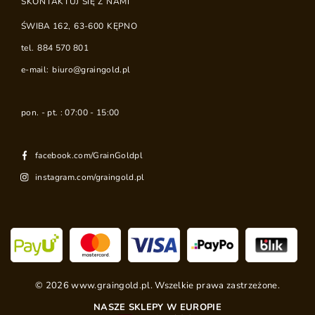
SKONTAKTUJ SIĘ Z NAMI
ŚWIBA 162
,
63-600
KĘPNO
tel.
884 570 801
e-mail:
biuro@graingold.pl
pon. - pt. : 07:00 - 15:00
facebook.com/GrainGoldpl
instagram.com/graingold.pl
©
2026
www.graingold.pl. Wszelkie prawa zastrzeżone.
NASZE SKLEPY W EUROPIE