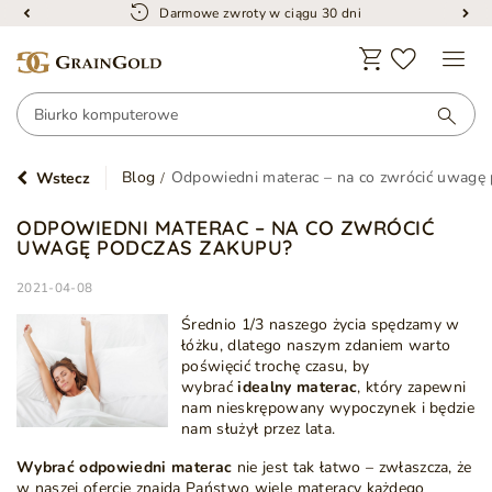
24-miesięczna gwarancja
Blog
Odpowiedni materac – na co zwrócić uwagę
Wstecz
ODPOWIEDNI MATERAC – NA CO ZWRÓCIĆ
UWAGĘ PODCZAS ZAKUPU?
2021-04-08
Średnio 1/3 naszego życia spędzamy w
łóżku, dlatego naszym zdaniem warto
poświęcić trochę czasu, by
wybrać
idealny materac
, który zapewni
nam nieskrępowany wypoczynek i będzie
nam służył przez lata.
Wybrać odpowiedni materac
nie jest tak łatwo – zwłaszcza, że
w naszej ofercie znajdą Państwo wiele materacy każdego