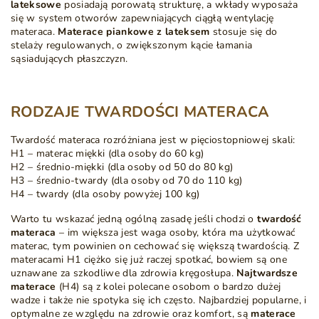
lateksowe
posiadają porowatą strukturę, a wkłady wyposaża
się w system otworów zapewniających ciągłą wentylację
materaca.
Materace piankowe z lateksem
stosuje się do
stelaży regulowanych, o zwiększonym kącie łamania
sąsiadujących płaszczyzn.
RODZAJE TWARDOŚCI MATERACA
Twardość materaca rozróżniana jest w pięciostopniowej skali:
H1 – materac miękki (dla osoby do 60 kg)
H2 – średnio-miękki (dla osoby od 50 do 80 kg)
H3 – średnio-twardy (dla osoby od 70 do 110 kg)
H4 – twardy (dla osoby powyżej 100 kg)
Warto tu wskazać jedną ogólną zasadę jeśli chodzi o
twardość
materaca
– im większa jest waga osoby, która ma użytkować
materac, tym powinien on cechować się większą twardością. Z
materacami H1 ciężko się już raczej spotkać, bowiem są one
uznawane za szkodliwe dla zdrowia kręgosłupa.
Najtwardsze
materace
(H4) są z kolei polecane osobom o bardzo dużej
wadze i także nie spotyka się ich często. Najbardziej popularne, i
optymalne ze względu na zdrowie oraz komfort, są
materace