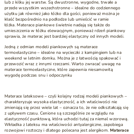
lub z kilku jej warstw. Są dwustronne, wygodne, trwałe a
przede wszystkim wszechstronne – idealne do codziennego
użytku jak również jako łóżko dla gości, ponieważ można je
kłaść bezpośrednio na podłodze lub umieścić w ramie
łóżka.
Materace piankowe
świetnie nadają się także do
umieszczenia w łóżku elewacyjnym, ponieważ rdzeń piankowy
sprawia, że materac jest bardziej elastyczny od innych modeli.
Jedną z odmian modeli piankowych są materace
termoelastyczne – idealne na wycieczki z kampingiem lub na
weekend w letnim domku. Można je z łatwością spakować i
przewozić wraz z innymi rzeczami. Warto zwracać uwagę na
materace termoelastyczne, które zapewnia niesamowitą
wygodę podczas snu i odpoczynku
Materace lateksowe
– czyli kolejny rodzaj modeli piankowych –
charakteryzuje wysoka elastyczność, a ich właściwości nie
zmieniają się przez wiele lat – oznacza to, że nie odkształcają się
z upływem czasu. Cenione są szczególnie ze względu na
elastyczność punktową, która uchodzi tutaj za niemal wzorową.
Wkładka z lateksu ma właściwości antyalergiczne, zapobiega
rozwojowi roztoczy i dlatego polecana jest alergikom.
Materace