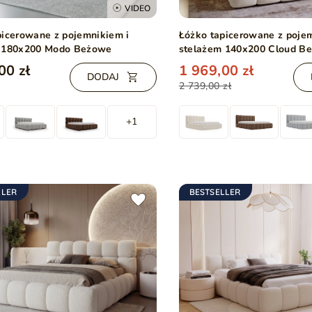
VIDEO
picerowane z pojemnikiem i
Łóżko tapicerowane z poje
 180x200 Modo Beżowe
stelażem 140x200 Cloud B
00 zł
1 969,00 zł
DODAJ
2 739,00 zł
+1
LLER
BESTSELLER