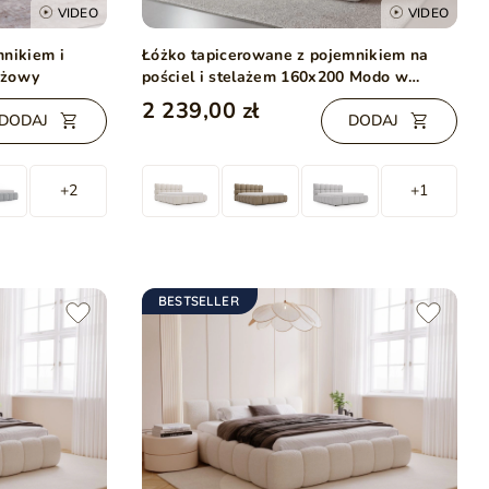
VIDEO
VIDEO
mnikiem i
Łóżko tapicerowane z pojemnikiem na
eżowy
pościel i stelażem 160x200 Modo w
tkaninie bouclé Beżowe
2 239,00 zł
DODAJ
DODAJ
+2
+1
BESTSELLER