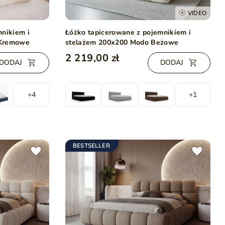
VIDEO
mnikiem i
Łóżko tapicerowane z pojemnikiem i
 Kremowe
stelażem 200x200 Modo Beżowe
2 219,00 zł
DODAJ
DODAJ
+4
+1
BESTSELLER