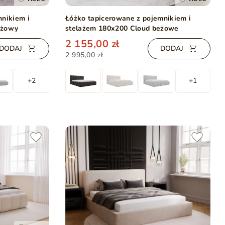
mnikiem i
Łóżko tapicerowane z pojemnikiem i
eżowy
stelażem 180x200 Cloud beżowe
2 155,00 zł
DODAJ
DODAJ
2 995,00 zł
+2
+1