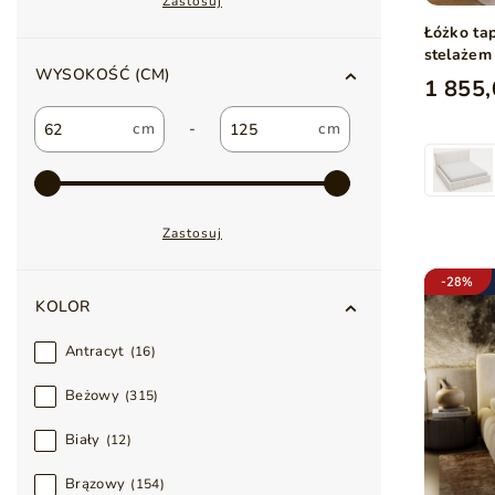
Zastosuj
Łóżko ta
stelażem
WYSOKOŚĆ (CM)
1 855,
-
Zastosuj
-28%
KOLOR
Antracyt
16
Beżowy
315
Biały
12
Brązowy
154