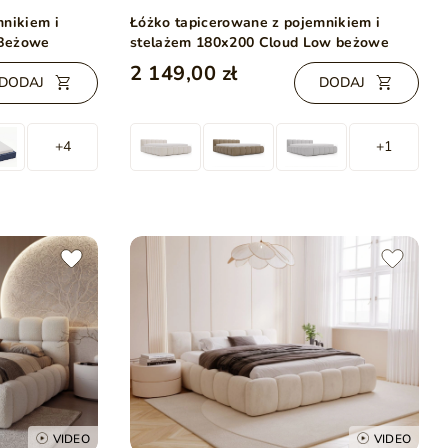
mnikiem i
Łóżko tapicerowane z pojemnikiem i
 Beżowe
stelażem 180x200 Cloud Low beżowe
2 149,00 zł
DODAJ
DODAJ
+4
+1
VIDEO
VIDEO