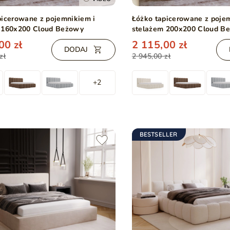
picerowane z pojemnikiem i
Łóżko tapicerowane z poje
 160x200 Cloud Beżowy
stelażem 200x200 Cloud B
00 zł
2 115,00 zł
DODAJ
zł
2 945,00 zł
+2
BESTSELLER