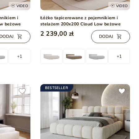
VIDEO
VIDEO
mnikiem i
Łóżko tapicerowane z pojemnikiem i
ow beżowe
stelażem 200x200 Cloud Low beżowe
2 239,00 zł
DODAJ
DODAJ
+1
+1
BESTSELLER