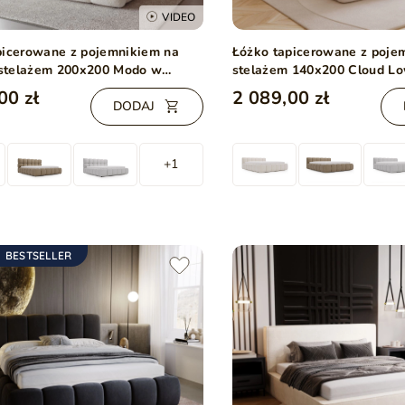
VIDEO
picerowane z pojemnikiem na
Łóżko tapicerowane z poje
i stelażem 200x200 Modo w
stelażem 140x200 Cloud L
 bouclé Beżowe
00 zł
2 089,00 zł
DODAJ
+1
BESTSELLER