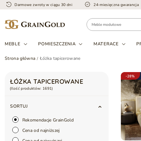
Darmowe zwroty w ciągu 30 dni
24-miesięczna gwarancja
MEBLE
POMIESZCZENIA
MATERACE
P
Strona główna
Łóżka tapicerowane
-28%
ŁÓŻKA TAPICEROWANE
(Ilość produktów:
1691
)
SORTUJ
Rekomendacje GrainGold
Cena od najniższej
Cena od najwyższej