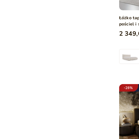
Łóżko ta
pościel 
tkaninie
2 349,
-28%