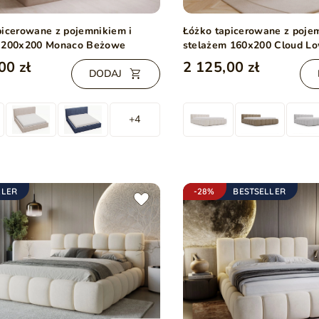
picerowane z pojemnikiem i
Łóżko tapicerowane z poje
 200x200 Monaco Beżowe
stelażem 160x200 Cloud L
00 zł
2 125,00 zł
DODAJ
+4
LLER
-28%
BESTSELLER