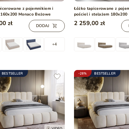
picerowane z pojemnikiem i
Łóżko tapicerowane z poje
 160x200 Monaco Beżowe
pościel i stelażem 180x20
tkaninie bouclé Beżowe
00 zł
2 259,00 zł
DODAJ
+4
BESTSELLER
-28%
BESTSELLER
VIDEO