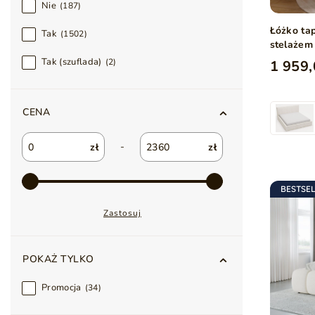
Nie
187
Łóżko ta
Tak
1502
stelażem
Tak (szuflada)
2
1 959,
CENA
-
zł
zł
BESTSE
Zastosuj
POKAŻ TYLKO
Promocja
34