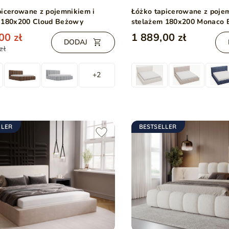
picerowane z pojemnikiem i
Łóżko tapicerowane z poje
 180x200 Cloud Beżowy
stelażem 180x200 Monaco
00 zł
1 889,00 zł
DODAJ
zł
+2
LLER
BESTSELLER