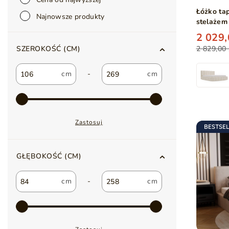
Łóżko ta
Najnowsze produkty
stelażem
2 029,
2 829,00 
SZEROKOŚĆ (CM)
-
Zastosuj
BESTSE
GŁĘBOKOŚĆ (CM)
-