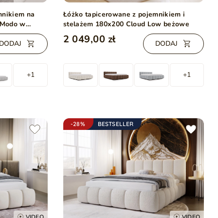
mnikiem na
Łóżko tapicerowane z pojemnikiem i
0 Modo w
stelażem 180x200 Cloud Low beżowe
2 049,00 zł
DODAJ
DODAJ
+1
+1
-28%
BESTSELLER
VIDEO
VIDEO