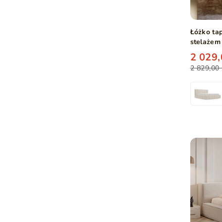
Łóżko ta
stelażem
2 029,
2 829,00 