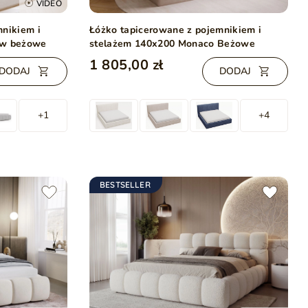
VIDEO
mnikiem i
Łóżko tapicerowane z pojemnikiem i
ow beżowe
stelażem 140x200 Monaco Beżowe
1 805,00 zł
DODAJ
DODAJ
+1
+4
BESTSELLER