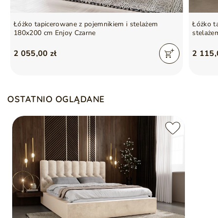
Łóżko tapicerowane z pojemnikiem i stelażem
Łóżko t
180x200 cm Enjoy Czarne
stelaże
2 055,00 zł
2 115,
OSTATNIO OGLĄDANE