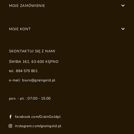
MOJE ZAMÓWIENIE
MOJE KONT
SKONTAKTUJ SIĘ Z NAMI
ŚWIBA 162
,
63-600
KĘPNO
tel.
884 570 801
e-mail:
biuro@graingold.pl
pon. - pt. : 07:00 - 15:00
facebook.com/GrainGoldpl
instagram.com/graingold.pl