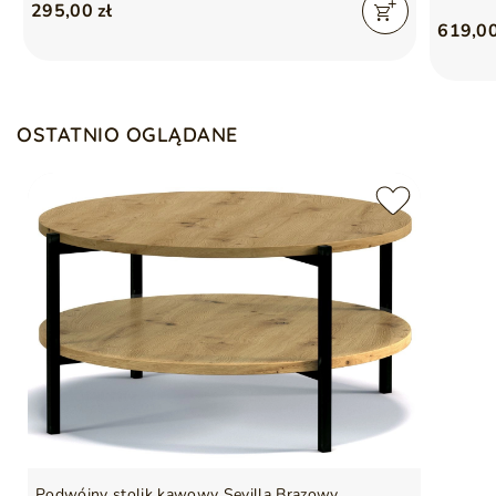
295,00 zł
619,00
OSTATNIO OGLĄDANE
Podwójny stolik kawowy Sevilla Brązowy