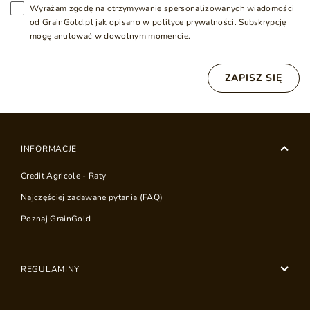
Wyrażam zgodę na otrzymywanie spersonalizowanych wiadomości
od GrainGold.pl jak opisano w
polityce prywatności
. Subskrypcję
mogę anulować w dowolnym momencie.
ZAPISZ SIĘ
INFORMACJE
Credit Agricole - Raty
Najczęściej zadawane pytania (FAQ)
Poznaj GrainGold
REGULAMINY