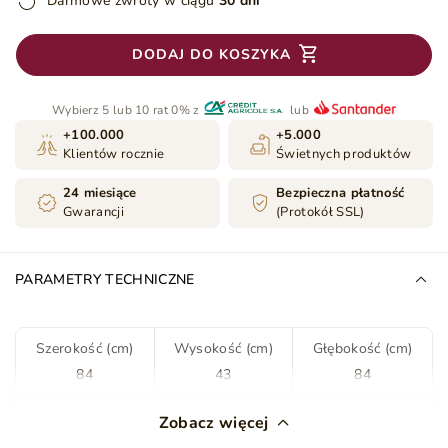
Darmowe zwroty w ciągu
30 dni
DODAJ DO KOSZYKA
Wybierz 5 lub 10 rat 0% z
lub
+100.000
+5.000
Klientów rocznie
Świetnych produktów
24 miesiące
Bezpieczna płatność
Gwarancji
(Protokół SSL)
PARAMETRY TECHNICZNE
Szerokość (cm)
Wysokość (cm)
Głębokość (cm)
84
43
84
Kolor
Brązowy
Zobacz więcej