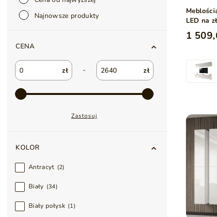
Meblości
Najnowsze produkty
LED na z
1 509,
CENA
-
zł
zł
Zastosuj
KOLOR
Antracyt
2
Biały
34
Biały połysk
1