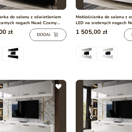
anka do salonu z oświetleniem
Meblościanka do salonu z 
zarnych nogach Noaé Czarny
LED na srebrnych nogach N
połysk
00 zł
1 505,00 zł
DODAJ