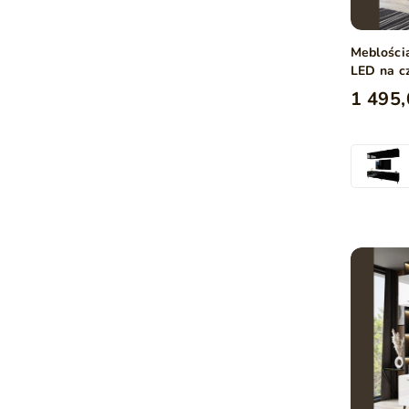
Meblości
LED na c
połysk
1 495,