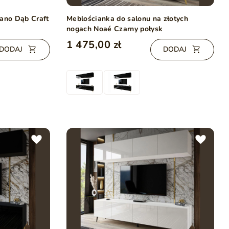
vano Dąb Craft
Meblościanka do salonu na złotych
nogach Noaé Czarny połysk
1 475,00 zł
DODAJ
DODAJ