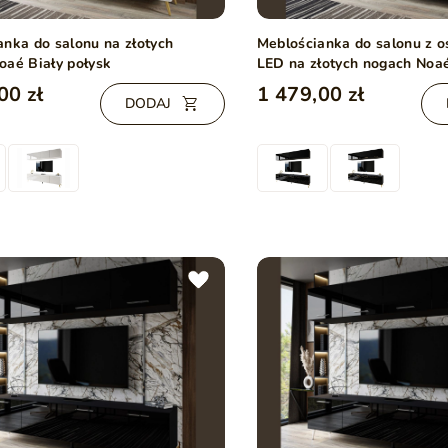
anka do salonu na złotych
Meblościanka do salonu z 
oaé Biały połysk
LED na złotych nogach Noa
połysk
00 zł
1 479,00 zł
DODAJ