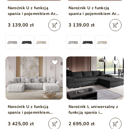
Narożnik U z funkcją
Narożnik U z funkcją
spania i pojemnikiem Ardi
spania i pojemnikiem Ardi
U Jasny szary
U Antracytowy
3 139,00 zł
3 139,00 zł
Narożnik U z funkcją
Narożnik L uniwersalny z
spania i pojemnikiem
funkcją spania i
Decor U Jasny szary
pojemnikiem Sonia Czarny
3 425,00 zł
2 695,00 zł