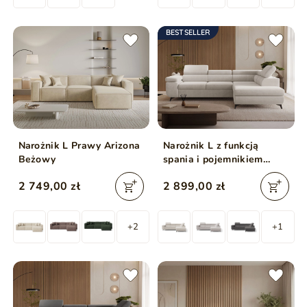
BESTSELLER
Narożnik L Prawy Arizona
Narożnik L z funkcją
Beżowy
spania i pojemnikiem
Argon prawy Jasny
2 749,00 zł
2 899,00 zł
beżowy
+2
+1