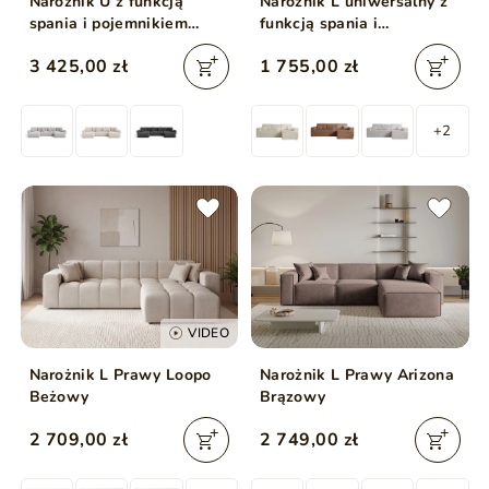
Narożnik U z funkcją
Narożnik L uniwersalny z
spania i pojemnikiem
funkcją spania i
Decor U Antracytowy
pojemnikiem Prato XL
3 425,00 zł
1 755,00 zł
Beżowy
+2
VIDEO
Narożnik L Prawy Loopo
Narożnik L Prawy Arizona
Beżowy
Brązowy
2 709,00 zł
2 749,00 zł