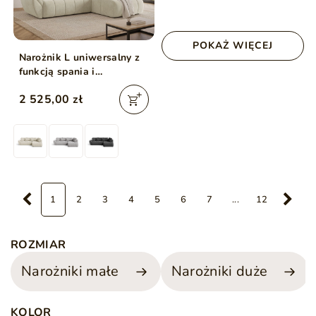
POKAŻ WIĘCEJ
Narożnik L uniwersalny z
funkcją spania i
pojemnikiem Genoa
2 525,00 zł
Beżowy
1
2
3
4
5
6
7
...
12
ROZMIAR
Narożniki małe
Narożniki duże
KOLOR