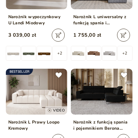
Narożnik wypoczynkowy
Narożnik L uniwersalny z
U Landi Miodowy
funkcją spania i
pojemnikiem Prato XL
3 039,00 zł
1 755,00 zł
Ciemny szary
+2
+2
BESTSELLER
VIDEO
Narożnik L Prawy Loopo
Narożnik z funkcją spania
Kremowy
i pojemnikiem Berona
prawy Czarny