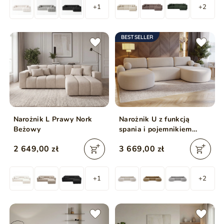
+1
+2
BESTSELLER
Narożnik L Prawy Nork
Narożnik U z funkcją
Beżowy
spania i pojemnikiem
Aurio Kremowy
2 649,00 zł
3 669,00 zł
+1
+2