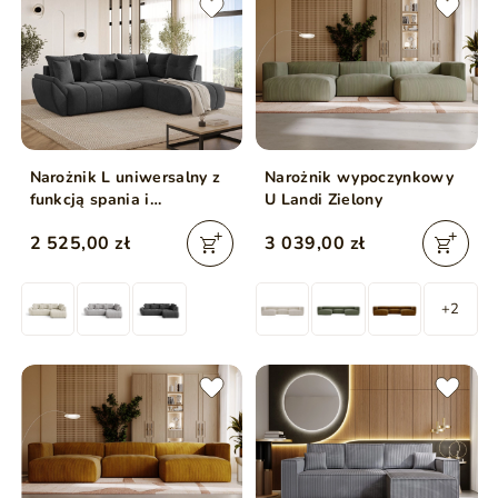
Narożnik L uniwersalny z
Narożnik wypoczynkowy
funkcją spania i
U Landi Zielony
pojemnikiem Genoa
2 525,00 zł
3 039,00 zł
Antracytowy
+2