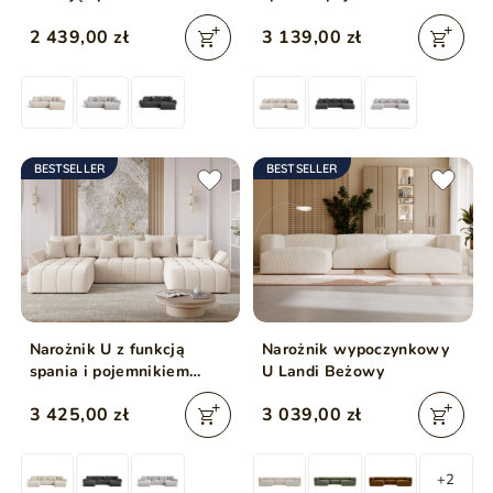
pojemnikiem Decor
U beżowy
2 439,00 zł
3 139,00 zł
Beżowy
BESTSELLER
BESTSELLER
Narożnik U z funkcją
Narożnik wypoczynkowy
spania i pojemnikiem
U Landi Beżowy
Decor U Beżowy
3 425,00 zł
3 039,00 zł
+2