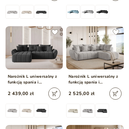
Narożnik L uniwersalny z
Narożnik L uniwersalny z
funkcją spania i
funkcją spania i
pojemnikiem Decor
pojemnikiem Genoa Jasny
2 439,00 zł
2 525,00 zł
Antracytowy
szary