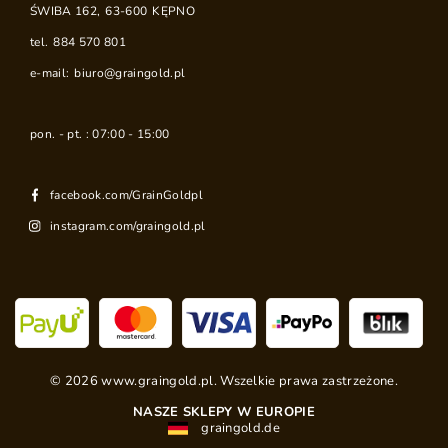
ŚWIBA 162
,
63-600
KĘPNO
tel.
884 570 801
e-mail:
biuro@graingold.pl
pon. - pt. : 07:00 - 15:00
facebook.com/GrainGoldpl
instagram.com/graingold.pl
©
2026
www.graingold.pl. Wszelkie prawa zastrzeżone.
NASZE SKLEPY W EUROPIE
graingold.de