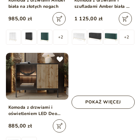
Komoda z drzwiami Amber
Komoda z drzwiami i
biała na złotych nogach
szufladami Amber biała na
złotych nogach
985,00 zł
1 125,00 zł
+2
+2
POKAŻ WIĘCEJ
Komoda z drzwiami i
oświetleniem LED Deo
Dąb Wotan
885,00 zł