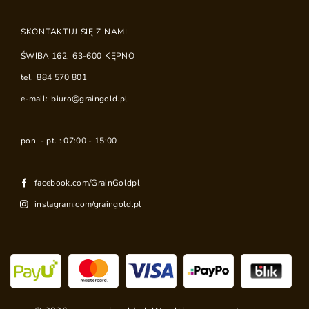
SKONTAKTUJ SIĘ Z NAMI
ŚWIBA 162
,
63-600
KĘPNO
tel.
884 570 801
e-mail:
biuro@graingold.pl
pon. - pt. : 07:00 - 15:00
facebook.com/GrainGoldpl
instagram.com/graingold.pl