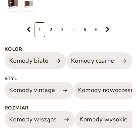
1
2
3
4
5
6
KOLOR
Komody białe
Komody czarne
STYL
Komody vintage
Komody nowoczesn
ROZMIAR
Komody wiszące
Komody wysokie