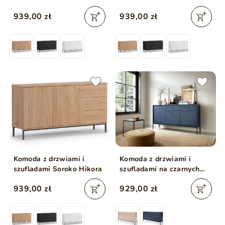
939,00 zł
939,00 zł
Komoda z drzwiami i
Komoda z drzwiami i
szufladami Soroko Hikora
szufladami na czarnych
nóżkach 154 cm Amor
939,00 zł
929,00 zł
Granatowa