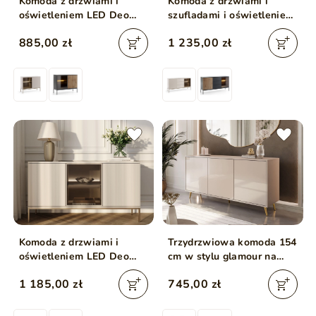
Komoda z drzwiami i
Komoda z drzwiami i
oświetleniem LED Deo
szufladami i oświetleniem
Kaszmirowa
LED Deo Kaszmirowa
885,00 zł
1 235,00 zł
Komoda z drzwiami i
Trzydrzwiowa komoda 154
oświetleniem LED Deo
cm w stylu glamour na
Kaszmirowa
złotych nogach Vivance
1 185,00 zł
745,00 zł
kaszmir połysk