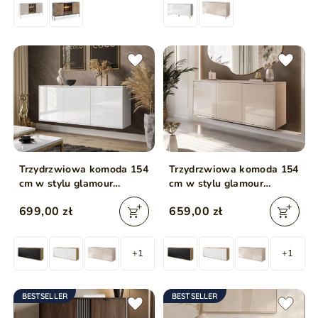
Trzydrzwiowa komoda 154
Trzydrzwiowa komoda 154
cm w stylu glamour
cm w stylu glamour
wisząca Vivance biały
wisząca Vivance kaszmir
699,00 zł
659,00 zł
połysk
połysk
+1
+1
BESTSELLER
BESTSELLER