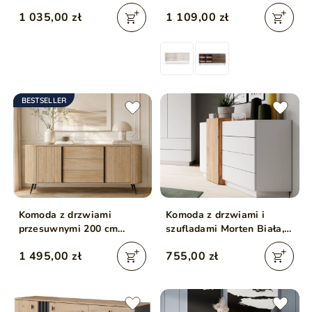
nóżkach Soffio Kaszmir
Dunin
1 035,00 zł
1 109,00 zł
BESTSELLER
Komoda z drzwiami
Komoda z drzwiami i
przesuwnymi 200 cm
szufladami Morten Biała,
Passione Dąb Cremona
Dąb Craft Złoty
1 495,00 zł
755,00 zł