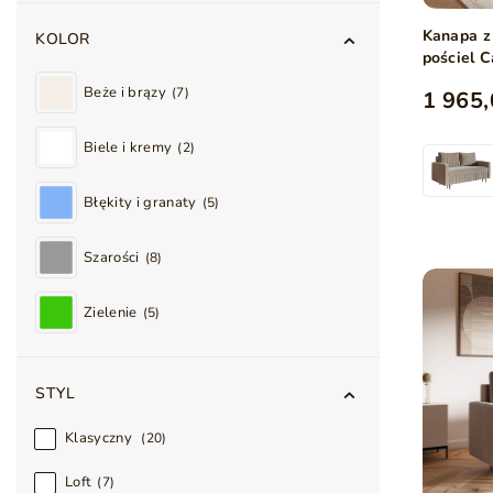
Kanapa z
KOLOR
pościel 
Beże i brązy
7
1 965,
Biele i kremy
2
Błękity i granaty
5
Szarości
8
Zielenie
5
STYL
Klasyczny
20
Loft
7