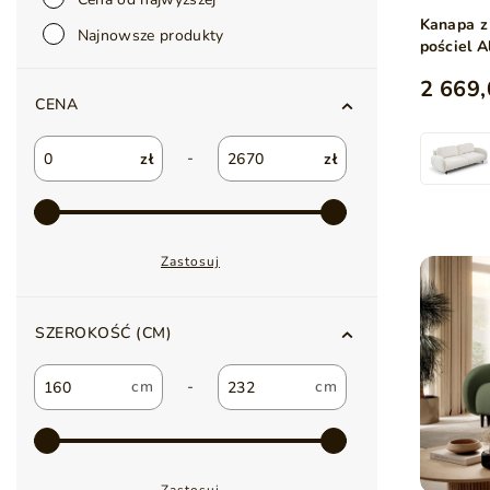
Kanapa z
Najnowsze produkty
pościel 
2 669,
CENA
-
zł
zł
Zastosuj
SZEROKOŚĆ (CM)
-