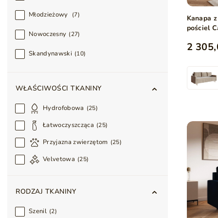
Młodzieżowy
7
Kanapa z
pościel 
Nowoczesny
27
2 305,
Skandynawski
10
WŁAŚCIWOŚCI TKANINY
Hydrofobowa
25
Łatwoczyszcząca
25
Przyjazna zwierzętom
25
Velvetowa
25
RODZAJ TKANINY
Szenil
2