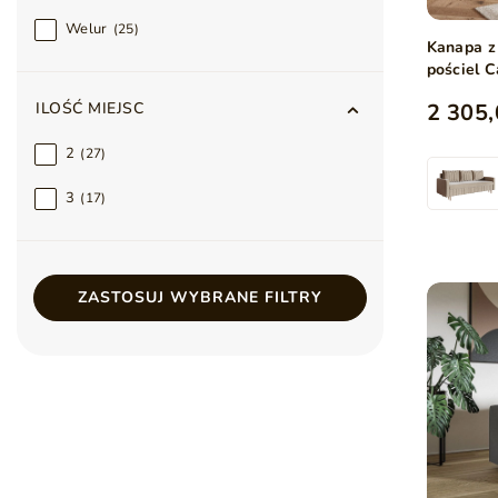
Welur
25
Kanapa z
pościel 
2 305,
ILOŚĆ MIEJSC
2
27
3
17
ZASTOSUJ WYBRANE FILTRY