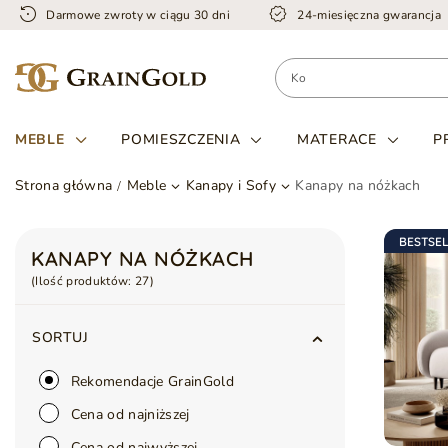
Darmowe zwroty w ciągu 30 dni
24-miesięczna gwarancja
MEBLE
POMIESZCZENIA
MATERACE
P
Strona główna
Meble
Kanapy i Sofy
Kanapy na nóżkach
BESTSE
KANAPY NA NÓŻKACH
(Ilość produktów:
27
)
SORTUJ
Rekomendacje GrainGold
Cena od najniższej
Cena od najwyższej