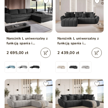
Narożnik L uniwersalny z
Narożnik L uniwersalny z
funkcją spania i
funkcją spania i
pojemnikiem Sonia Czarny
pojemnikiem Decor
2 695,00 zł
2 439,00 zł
Antracytowy