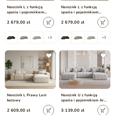
Narożnik L z funkcją
Narożnik L z funkcją
spania i pojemnikiem
spania i pojemnikiem
Savana lewy Zielony
Savana lewy Beżowy
2 679,00 zł
2 679,00 zł
jasny
+3
+3
Narożnik L Prawy Leni
Narożnik U z funkcją
beżowy
spania i pojemnikiem Ardi
U Jasny szary
2 609,00 zł
3 139,00 zł