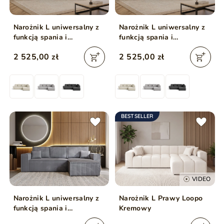
Narożnik L uniwersalny z
Narożnik L uniwersalny z
funkcją spania i
funkcją spania i
pojemnikiem Genoa Jasny
pojemnikiem Genoa
2 525,00 zł
2 525,00 zł
szary
Antracytowy
BESTSELLER
VIDEO
Narożnik L uniwersalny z
Narożnik L Prawy Loopo
funkcją spania i
Kremowy
pojemnikiem Prato XL