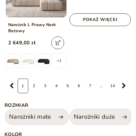
POKAŻ WIĘCEJ
Narożnik L Prawy Nork
Beżowy
2 649,00 zł
+1
1
2
3
4
5
6
7
...
14
ROZMIAR
Narożniki małe
Narożniki duże
KOLOR