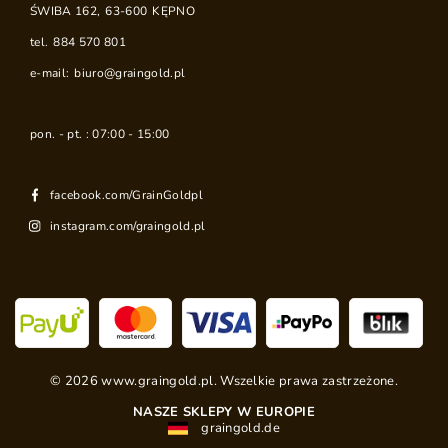
ŚWIBA 162
,
63-600
KĘPNO
tel.
884 570 801
e-mail:
biuro@graingold.pl
pon. - pt. : 07:00 - 15:00
facebook.com/GrainGoldpl
instagram.com/graingold.pl
©
2026
www.graingold.pl. Wszelkie prawa zastrzeżone.
NASZE SKLEPY W EUROPIE
graingold.de