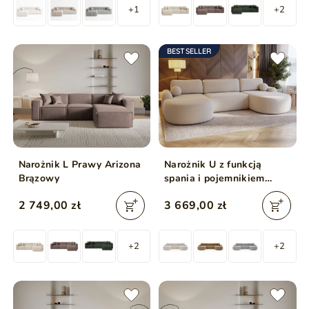
+1
+2
BESTSELLER
Narożnik L Prawy Arizona
Narożnik U z funkcją
Brązowy
spania i pojemnikiem
Aurio Kremowy
2 749,00 zł
3 669,00 zł
+2
+2