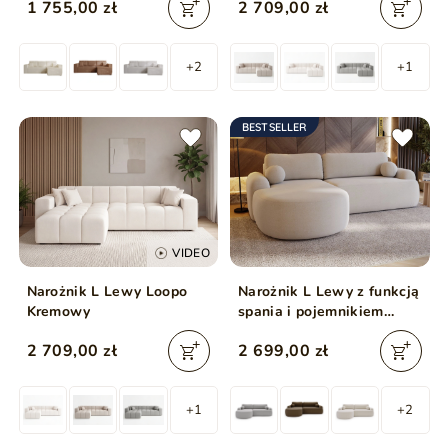
1 755,00 zł
2 709,00 zł
Ciemny szary
+2
+1
BESTSELLER
VIDEO
Narożnik L Lewy Loopo
Narożnik L Lewy z funkcją
Kremowy
spania i pojemnikiem
Aurio Kremowy
2 709,00 zł
2 699,00 zł
+1
+2