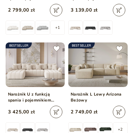
Avelin Lewy Beżowy
U beżowy
2 799,00 zł
3 139,00 zł
+1
BESTSELLER
BESTSELLER
Narożnik U z funkcją
Narożnik L Lewy Arizona
spania i pojemnikiem
Beżowy
Decor U Beżowy
3 425,00 zł
2 749,00 zł
+2