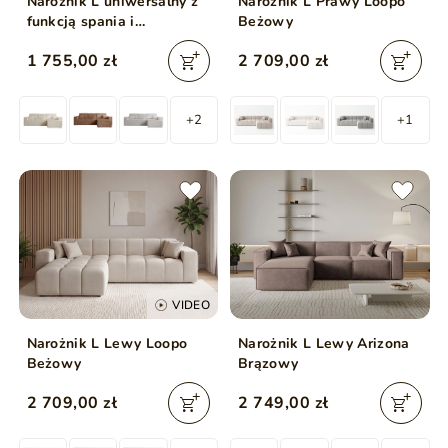
Narożnik L uniwersalny z
Narożnik L Prawy Loopo
funkcją spania i
Beżowy
pojemnikiem Prato XL
1 755,00 zł
2 709,00 zł
Beżowy
+2
+1
VIDEO
Narożnik L Lewy Loopo
Narożnik L Lewy Arizona
Beżowy
Brązowy
2 709,00 zł
2 749,00 zł