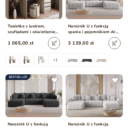
Toaletka z lustrem,
Narożnik U z funkcją
szufladami i oświetleniem
spania i pojemnikiem Ardi
LED Melo Elite kaszmir
U Jasny szary
1 065,00 zł
3 139,00 zł
mat
+1
BESTSELLER
Narożnik U z funkcją
Narożnik U z funkcją