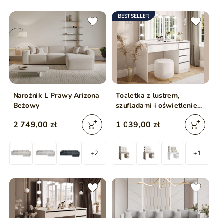
BESTSELLER
Narożnik L Prawy Arizona
Toaletka z lustrem,
Beżowy
szufladami i oświetleniem
LED Melo Elite biały mat
2 749,00 zł
1 039,00 zł
+2
+1