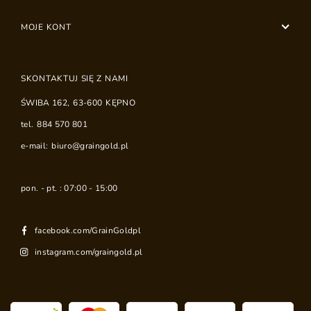
MOJE KONT
SKONTAKTUJ SIĘ Z NAMI
ŚWIBA 162
,
63-600
KĘPNO
tel.
884 570 801
e-mail:
biuro@graingold.pl
pon. - pt. : 07:00 - 15:00
facebook.com/GrainGoldpl
instagram.com/graingold.pl