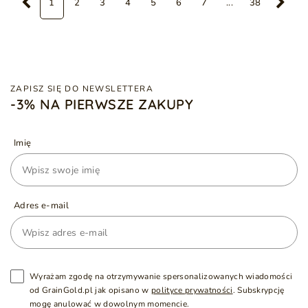
1
2
3
4
5
6
7
...
38
ZAPISZ SIĘ DO NEWSLETTERA
-3% NA PIERWSZE ZAKUPY
Imię
Adres e-mail
Wyrażam zgodę na otrzymywanie spersonalizowanych wiadomości
od GrainGold.pl jak opisano w
polityce prywatności
. Subskrypcję
mogę anulować w dowolnym momencie.