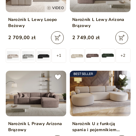
VIDEO
Narożnik L Lewy Loopo
Narożnik L Lewy Arizona
Beżowy
Brązowy
2 709,00 zł
2 749,00 zł
+1
+2
BESTSELLER
Narożnik L Prawy Arizona
Narożnik U z funkcją
Brązowy
spania i pojemnikiem
Aurio Kremowy