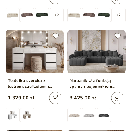
+2
+2
Toaletka szeroka z
Narożnik U z funkcją
lustrem, szufladami i
spania i pojemnikiem
oświetleniem LED Melo
Decor U Antracytowy
1 329,00 zł
3 425,00 zł
Elite biały połysk