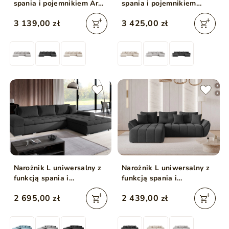
spania i pojemnikiem Ardi
spania i pojemnikiem
U Antracytowy
Decor U Jasny szary
3 139,00 zł
3 425,00 zł
Narożnik L uniwersalny z
Narożnik L uniwersalny z
funkcją spania i
funkcją spania i
pojemnikiem Sonia Czarny
pojemnikiem Decor
2 695,00 zł
2 439,00 zł
Antracytowy