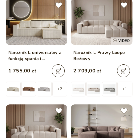
VIDEO
Narożnik L uniwersalny z
Narożnik L Prawy Loopo
funkcją spania i
Beżowy
pojemnikiem Prato XL
1 755,00 zł
2 709,00 zł
Beżowy
+2
+1