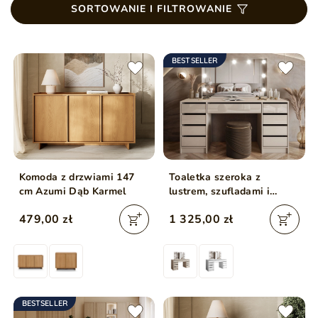
SORTOWANIE I FILTROWANIE
BESTSELLER
Komoda z drzwiami 147
Toaletka szeroka z
cm Azumi Dąb Karmel
lustrem, szufladami i
oświetleniem LED Melo
479,00 zł
1 325,00 zł
Elite kaszmir połysk
BESTSELLER