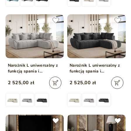
Narożnik L uniwersalny z
Narożnik L uniwersalny z
funkcją spania i
funkcją spania i
pojemnikiem Genoa Jasny
pojemnikiem Genoa
2 525,00 zł
2 525,00 zł
szary
Antracytowy