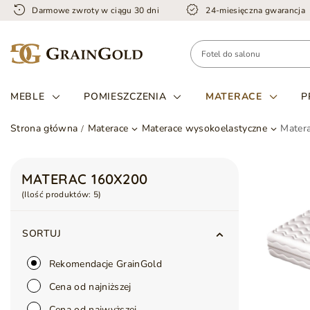
Darmowe zwroty w ciągu 30 dni
24-miesięczna gwarancja
MEBLE
POMIESZCZENIA
MATERACE
P
Strona główna
Materace
Materace wysokoelastyczne
Mater
MATERAC 160X200
(Ilość produktów:
5
)
SORTUJ
Rekomendacje GrainGold
Cena od najniższej
Cena od najwyższej