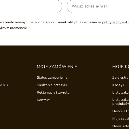
ersonalizowanych wiadomości od GrainGold.pl jak opisano w
polityce prywat
olnym momencie.
MOJE ZAMÓWIENIE
MOJE K
Status zamówienia
Zarejestru
wizje
Śledzenie przesyłki
Koszyk
Reklamacje i zwroty
Listy zak
Lista zak
Kontakt
produktó
Historia t
Moje raba
Newslette