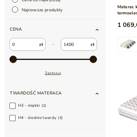
Materac 
Najnowsze produkty
termoela
1 069,
CENA
-
zł
zł
Zastosuj
TWARDOŚĆ MATERACA
H3 - miękki
2
H4 - średnio twardy
3