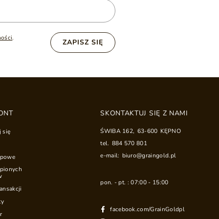
ności
.
ZAPISZ SIĘ
ONT
SKONTAKTUJ SIĘ Z NAMI
ŚWIBA 162
,
63-600
KĘPNO
j się
tel.
884 570 801
e-mail:
biuro@graingold.pl
upowe
upionych
w
pon. - pt. : 07:00 - 15:00
ransakcji
ty
facebook.com/GrainGoldpl
r