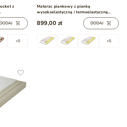
ocket z
Materac piankowy z pianką
wysokoelastyczną i termoelastyczną
0x200
Numa 160x200
899,00 zł
DODAJ
DODAJ
+5
+5