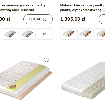
kieszeniowy pocket z pianką
Materac kieszeniowy multip
styczną Mira 160x200
pianką wysokoelastyczną i
termoelastyczną Avione 16
00 zł
1 395,00 zł
DODAJ
+5