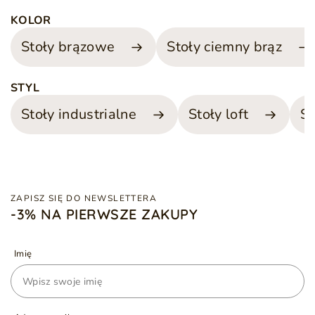
KOLOR
Stoły brązowe
Stoły ciemny brąz
STYL
Stoły industrialne
Stoły loft
S
ZAPISZ SIĘ DO NEWSLETTERA
-3% NA PIERWSZE ZAKUPY
Imię