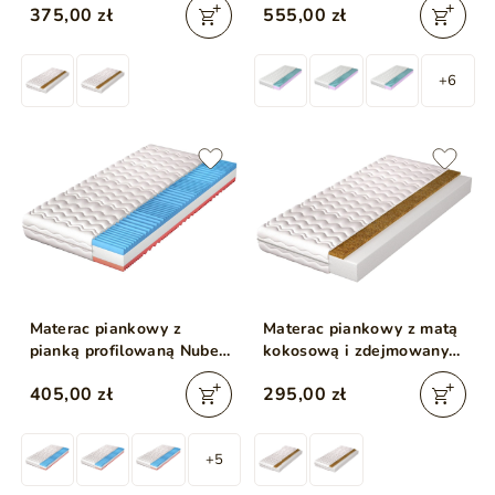
375,00 zł
555,00 zł
80x200
+6
Materac piankowy z
Materac piankowy z matą
pianką profilowaną Nube
kokosową i zdejmowanym
80x200
pokrowcem Tomi 10
405,00 zł
295,00 zł
80x200
+5