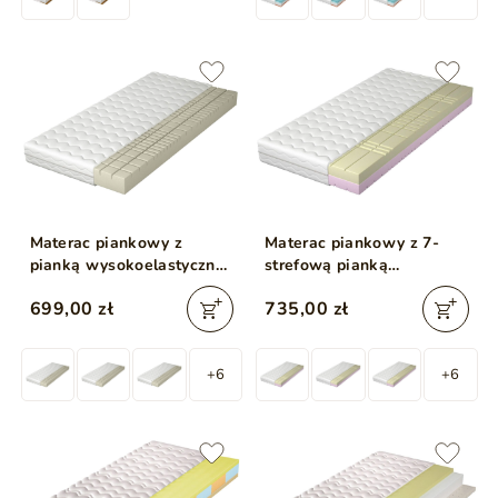
Materac piankowy z
Materac piankowy z 7-
pianką wysokoelastyczną
strefową pianką
Vistula 80x200
poliuretanową Ovelo
699,00 zł
735,00 zł
80x200
+6
+6