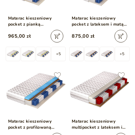
Materac kieszeniowy
Materac kieszeniowy
pocket z pianką
pocket z lateksem i matą
termoelastyczną i
kokosową Avena 120x200
965,00 zł
875,00 zł
lateksową Lusaro
120x200
+5
+5
Materac kieszeniowy
Materac kieszeniowy
pocket z profilowaną
multipocket z lateksem i
pianką, kokosem i
matą kokosową Nuvia