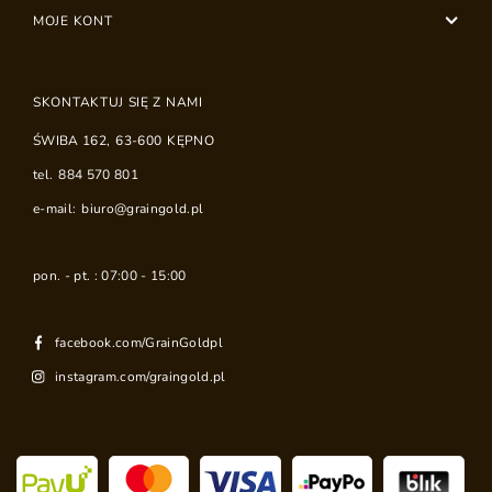
MOJE KONT
SKONTAKTUJ SIĘ Z NAMI
ŚWIBA 162
,
63-600
KĘPNO
tel.
884 570 801
e-mail:
biuro@graingold.pl
pon. - pt. : 07:00 - 15:00
facebook.com/GrainGoldpl
instagram.com/graingold.pl