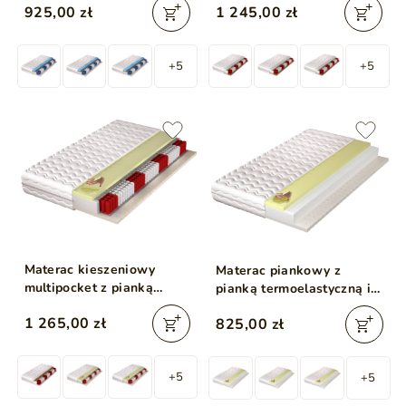
925,00 zł
1 245,00 zł
lateksem Tivo 120x200
120x200
+5
+5
Materac kieszeniowy
Materac piankowy z
multipocket z pianką
pianką termoelastyczną i
termoelastyczną oraz
lateksową Tenso 120x200
1 265,00 zł
825,00 zł
lateksową Vilo 120x200
+5
+5