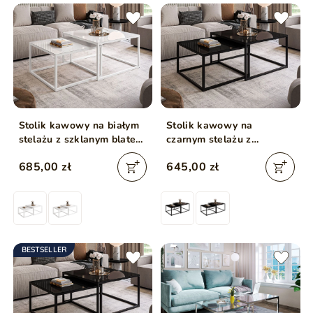
Stolik kawowy na białym
Stolik kawowy na
stelażu z szklanym blatem
czarnym stelażu z
Asumi Biały 39x45
szklanym blatem Asumi
685,00 zł
645,00 zł
Czarny 35x41
BESTSELLER