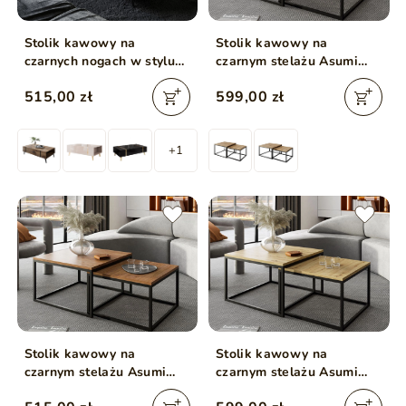
Stolik kawowy na
Stolik kawowy na
czarnych nogach w stylu
czarnym stelażu Asumi
loft Lunelie dąb Flagstaff
Dąb Wotan 40x46
515,00 zł
599,00 zł
+1
Stolik kawowy na
Stolik kawowy na
czarnym stelażu Asumi
czarnym stelażu Asumi
Dąb Stirling 36x42
Dąb Artisan 40x46