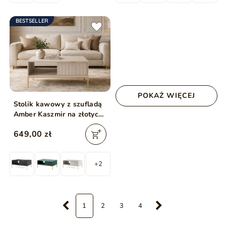
BESTSELLER
POKAŻ WIĘCEJ
Stolik kawowy z szufladą
Amber Kaszmir na złotych
nogach
649,00 zł
+2
1
2
3
4