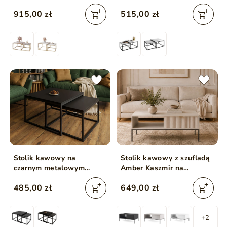
blatem Asumi 35x41
stelażu z imitacją białego
915,00 zł
515,00 zł
marmuru Asumi 36x42
Stolik kawowy na
Stolik kawowy z szufladą
czarnym metalowym
Amber Kaszmir na
stelażu z czarnym blatem
czarnych nogach
485,00 zł
649,00 zł
Asumi 36x42
+2