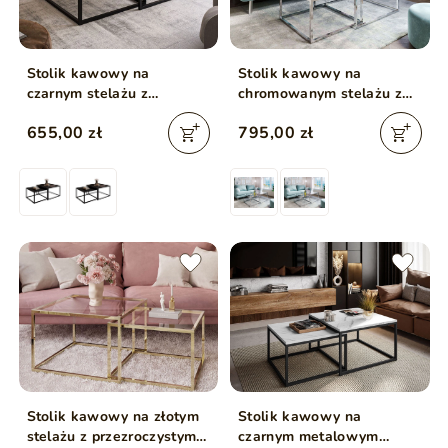
Stolik kawowy na
Stolik kawowy na
czarnym stelażu z
chromowanym stelażu z
szklanym blatem Asumi
przezroczystym blatem
655,00 zł
795,00 zł
Czarny 39x45
Asumi 39x45
Stolik kawowy na złotym
Stolik kawowy na
stelażu z przezroczystym
czarnym metalowym