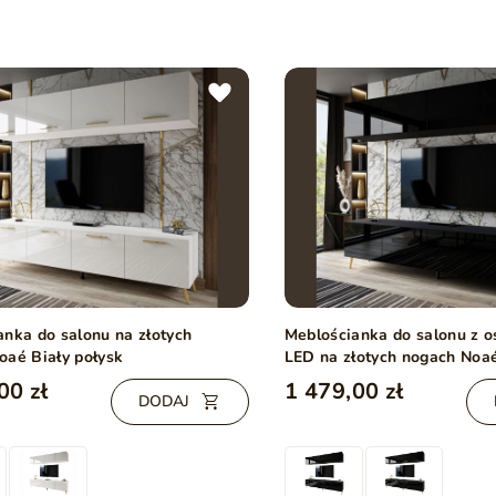
anka do salonu na złotych
Meblościanka do salonu z 
oaé Biały połysk
LED na złotych nogach Noa
połysk
00 zł
1 479,00 zł
DODAJ