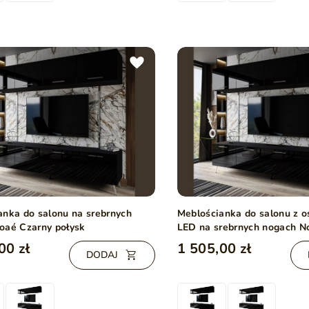
anka do salonu na srebrnych
Meblościanka do salonu z 
oaé Czarny połysk
LED na srebrnych nogach N
połysk
00 zł
1 505,00 zł
DODAJ