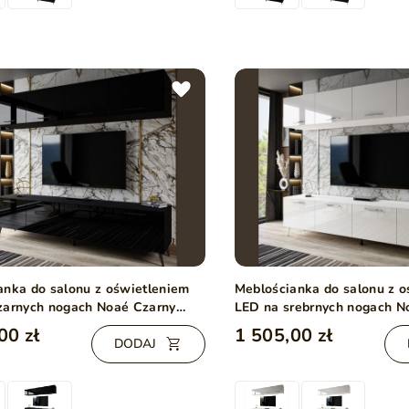
anka do salonu z oświetleniem
Meblościanka do salonu z 
zarnych nogach Noaé Czarny
LED na srebrnych nogach N
połysk
00 zł
1 505,00 zł
DODAJ