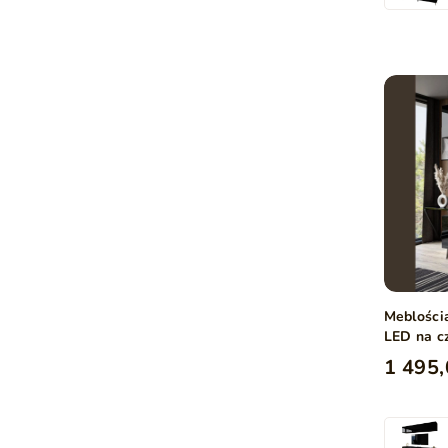
Meblości
LED na c
połysk
1 495,