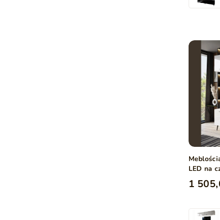
Meblości
LED na c
połysk
1 505,