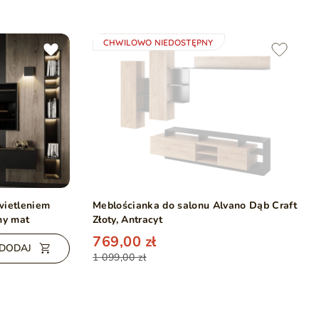
CHWILOWO NIEDOSTĘPNY
wietleniem
Meblościanka do salonu Alvano Dąb Craft
ny mat
Złoty, Antracyt
769,00 zł
DODAJ
1 099,00 zł