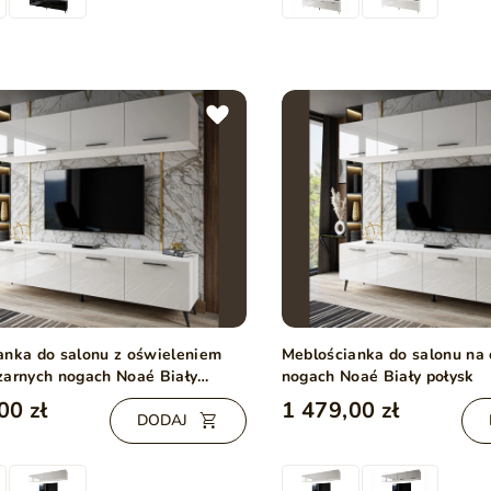
anka do salonu z oświeleniem
Meblościanka do salonu na 
zarnych nogach Noaé Biały
nogach Noaé Biały połysk
00 zł
1 479,00 zł
DODAJ