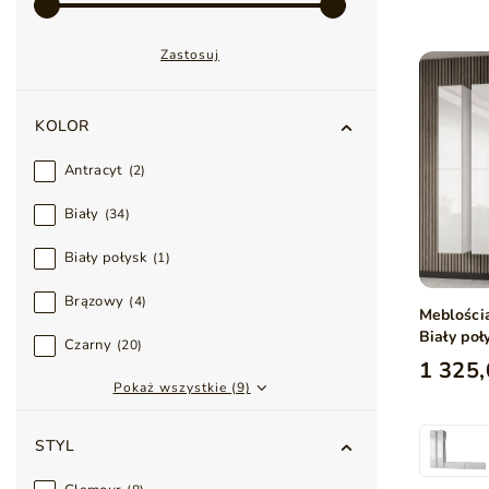
Zastosuj
KOLOR
Antracyt
2
Biały
34
Biały połysk
1
Brązowy
4
Meblości
Biały poł
Czarny
20
1 325,
Pokaż wszystkie (9)
STYL