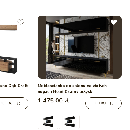
vano Dąb Craft
Meblościanka do salonu na złotych
nogach Noaé Czarny połysk
1 475,00 zł
DODAJ
DODAJ