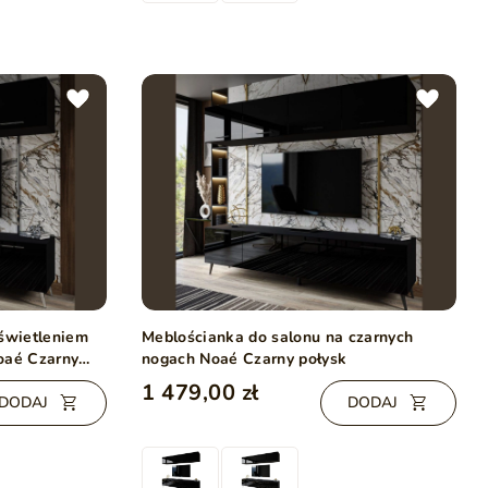
oświetleniem
Meblościanka do salonu na czarnych
oaé Czarny
nogach Noaé Czarny połysk
1 479,00 zł
DODAJ
DODAJ