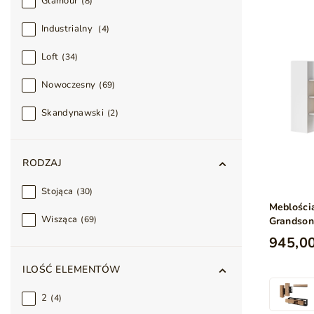
Glamour
8
Industrialny
4
Loft
34
Nowoczesny
69
Skandynawski
2
RODZAJ
Stojąca
30
Meblości
Wisząca
69
Grandson
945,00
ILOŚĆ ELEMENTÓW
2
4