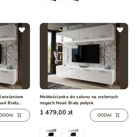
oświeleniem
Meblościanka do salonu na srebrnych
oaé Biały
nogach Noaé Biały połysk
1 479,00 zł
DODAJ
DODAJ