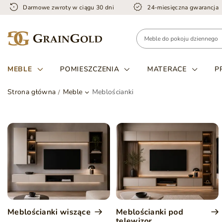
Darmowe zwroty w ciągu 30 dni
24-miesięczna gwarancja
MEBLE
POMIESZCZENIA
MATERACE
P
Strona główna
Meble
Meblościanki
Meblościanki wiszące
Meblościanki pod
telewizor