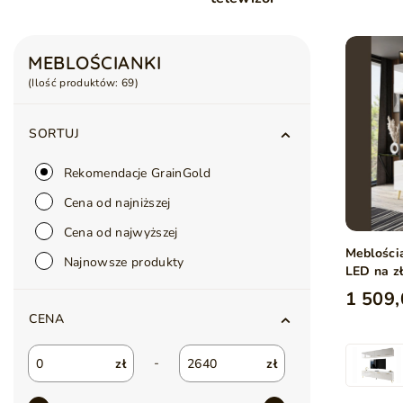
MEBLOŚCIANKI
(Ilość produktów:
69
)
SORTUJ
Rekomendacje GrainGold
Cena od najniższej
Cena od najwyższej
Meblości
Najnowsze produkty
LED na z
1 509,
CENA
-
zł
zł