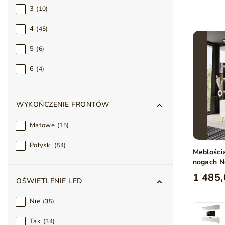
3
10
4
45
5
6
6
4
WYKOŃCZENIE FRONTÓW
Matowe
15
Połysk
54
Meblości
nogach N
1 485,
OŚWIETLENIE LED
Nie
35
Tak
34