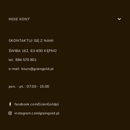
MOJE KONT
SKONTAKTUJ SIĘ Z NAMI
ŚWIBA 162
,
63-600
KĘPNO
tel.
884 570 801
e-mail:
biuro@graingold.pl
pon. - pt. : 07:00 - 15:00
facebook.com/GrainGoldpl
instagram.com/graingold.pl