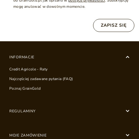
od GrainGold.pl jak opisano w
polityce prywatności
. Subskrypcję
mogę anulować w dowolnym momencie.
ZAPISZ SIĘ
INFORMACJE
Credit Agricole - Raty
Najczęściej zadawane pytania (FAQ)
Poznaj GrainGold
REGULAMINY
MOJE ZAMÓWIENIE