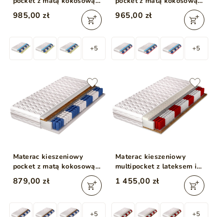
pocket z matą kokosową
pocket z matą kokosową i
oraz pianką
profilowaną pianką Nola
985,00 zł
965,00 zł
termoelastyczną i
160x200
profilowaną Emero
160x200
+5
+5
Materac kieszeniowy
Materac kieszeniowy
pocket z matą kokosową i
multipocket z lateksem i
pianką poliuretanową
matą kokosową Nuvia
879,00 zł
1 455,00 zł
Dormitorio 160x200
160x200
+5
+5