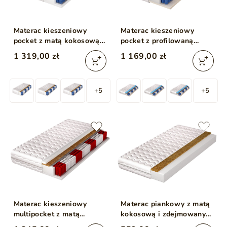
Materac kieszeniowy
Materac kieszeniowy
pocket z matą kokosową i
pocket z profilowaną
pianką poliuretanową
pianką, kokosem i
1 319,00 zł
1 169,00 zł
Cavani 160x200
lateksem Tivo 160x200
+5
+5
Materac kieszeniowy
Materac piankowy z matą
multipocket z matą
kokosową i zdejmowanym
kokosową Lunaro
pokrowcem Tomi 10