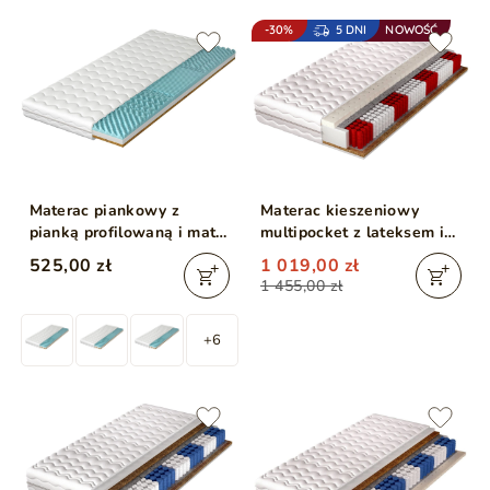
-30%
5 DNI
NOWOŚĆ
Materac piankowy z
Materac kieszeniowy
pianką profilowaną i matą
multipocket z lateksem i
kokosową Sena 160x200
matą kokosową Nuvia
525,00 zł
1 019,00 zł
160x200
1 455,00 zł
+6