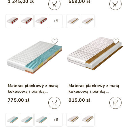
1 245,00 zł
559,00 zł
160x200
160x200
+5
Materac piankowy z matą
Materac piankowy z matą
kokosową i pianką
kokosową i pianką
profilowaną 7-strefową
poliuretanową Fino 15
775,00 zł
815,00 zł
Dormio 160x200
160x200
+6