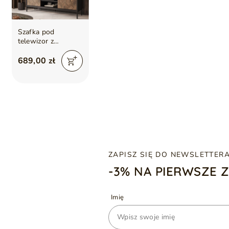
Szafka pod
telewizor z
drzwiczkami Tavio
Czarna
689,00 zł
ZAPISZ SIĘ DO NEWSLETTER
-3% NA PIERWSZE 
Imię