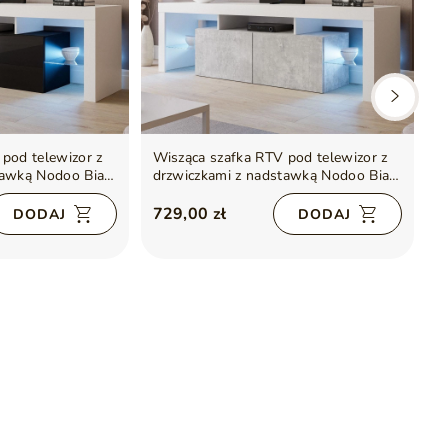
pod telewizor z
Wisząca szafka RTV pod telewizor z
W
tawką Nodoo Biały
drzwiczkami z nadstawką Nodoo Biały
dr
połysk
p
729,00 zł
7
DODAJ
DODAJ