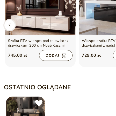
Szafka RTV wisząca pod telewizor z
Wisząca szafka RTV 
drzwiczkami 200 cm Noaé Kaszmir
drzwiczkami z nads
połysk
745,00 zł
729,00 zł
DODAJ
OSTATNIO OGLĄDANE