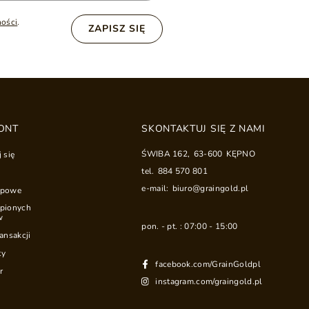
ności
.
ZAPISZ SIĘ
ONT
SKONTAKTUJ SIĘ Z NAMI
ŚWIBA 162
,
63-600
KĘPNO
j się
tel.
884 570 801
e-mail:
biuro@graingold.pl
upowe
upionych
w
pon. - pt. : 07:00 - 15:00
ransakcji
ty
facebook.com/GrainGoldpl
r
instagram.com/graingold.pl