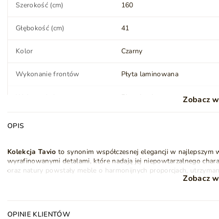
Szerokość (cm)
160
Głębokość (cm)
41
Kolor
Czarny
Wykonanie frontów
Płyta laminowana
Wykonanie korpusu
Płyta laminowana
Zobacz w
Mechanizm otwierania
Uchwyty
OPIS
Ilość drzwi
2
Kolekcja Tavio
to synonim współczesnej elegancji w najlepszym 
wyrafinowanymi detalami, które nadają jej niepowtarzalnego char
Wykonanie półek
Płyta laminowana
oraz natury powstały meble o harmonijnych proporcjach, utrzyma
Zobacz w
akcentami z płyty pokrytej okleiną o wyglądzie drewna i złotem.
Nóżki (wysokość) (cm)
16
Meble z kolekcji Tavio
wykonane zostały z
matowej laminowanej
Minimalistyczne uchwyty krawędziowe idealnie harmonizują z nowoc
Kolor nóżek
Czarny
OPINIE KLIENTÓW
metalowy stelaż.