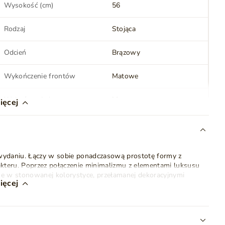
Wysokość (cm)
56
Rodzaj
Stojąca
Odcień
Brązowy
Wykończenie frontów
Matowe
Wykończenie korpusu
Matowe
ięcej
Szuflady
Nie
Liczba półek
2
wydaniu. Łączy w sobie ponadczasową prostotę formy z
akteru. Poprzez połączenie minimalizmu z elementami luksusu
Kolor uchwytów
Czarny
ne w stonowanej kolorystyce, przełamanej dekoracyjnymi
ięcej
Wykonanie nóżek
Metal
 płyty
o grubości: front - 22 mm, korpus - 16 mm.
zesną linią wzorniczą, a stabilną konstrukcję dopełnia
czarny
Montaż
Do samodzielnego