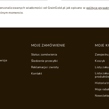
ersonalizowanych wiadomości od GrainGold.pl jak opisano w
polityce prywat
olnym momencie.
MOJE ZAMÓWIENIE
MOJE K
Status zamówienia
Zarejestru
wizje
Śledzenie przesyłki
Koszyk
Reklamacje i zwroty
Listy zak
Lista zak
Kontakt
produktó
Historia t
Moje raba
Newslette