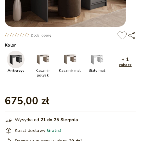
Dodaj ocenę
Kolor
+ 1
zobacz
Antracyt
Kaszmir
Kaszmir mat
Biały mat
połysk
675,00 zł
Wysyłka od
21 do 25 Sierpnia
Koszt dostawy
Gratis!