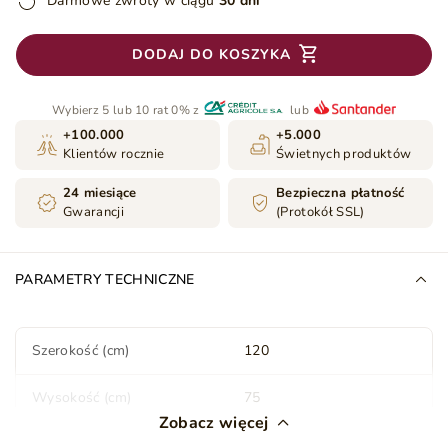
Darmowe zwroty w ciągu
30 dni
DODAJ DO KOSZYKA
Wybierz 5 lub 10 rat 0% z
lub
+100.000
+5.000
Klientów rocznie
Świetnych produktów
24 miesiące
Bezpieczna płatność
Gwarancji
(Protokół SSL)
PARAMETRY TECHNICZNE
Szerokość (cm)
120
Wysokość (cm)
75
Zobacz więcej
Głębokość (cm)
55