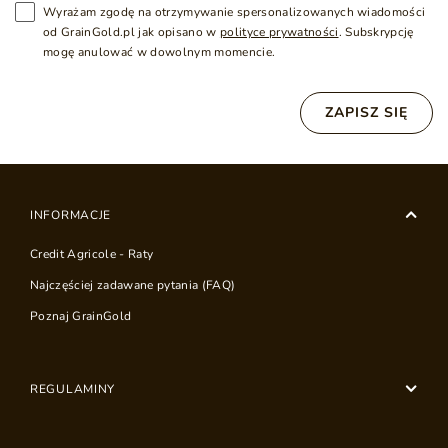
Wyrażam zgodę na otrzymywanie spersonalizowanych wiadomości
od GrainGold.pl jak opisano w
polityce prywatności
. Subskrypcję
mogę anulować w dowolnym momencie.
ZAPISZ SIĘ
INFORMACJE
Credit Agricole - Raty
Najczęściej zadawane pytania (FAQ)
Poznaj GrainGold
REGULAMINY