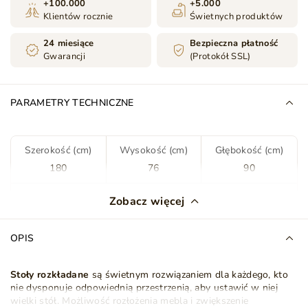
+100.000
+5.000
Klientów rocznie
Świetnych produktów
24 miesiące
Bezpieczna płatność
Gwarancji
(Protokół SSL)
PARAMETRY TECHNICZNE
Szerokość (cm)
Wysokość (cm)
Głębokość (cm)
180
76
90
Kolor
Brązowy
Zobacz więcej
Odcień
Dąb Cremona
OPIS
Wymiary blatu
180x90 cm
220x90 cm
Stoły rozkładane
są świetnym rozwiązaniem dla każdego, kto
nie dysponuje odpowiednią przestrzenią, aby ustawić w niej
Wykonanie blatu
Płyta laminowana
wielki stół. Możliwość rozłożenia mebla i zwiększenie