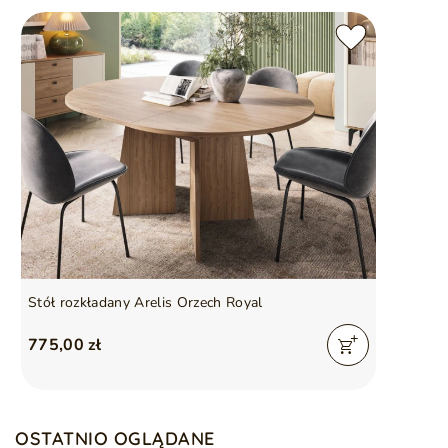
Gwarancja producenta na 2 lata
Okleina ABS
chroniąca przed drobnymi uszkodzeniami
Symbol
5905242968444
Seria
PASSIONE
Stół rozkładany Arelis Orzech Royal
775,00 zł
OSTATNIO OGLĄDANE