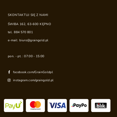
SKONTAKTUJ SIĘ Z NAMI
ŚWIBA 162
,
63-600
KĘPNO
tel.
884 570 801
e-mail:
biuro@graingold.pl
pon. - pt. : 07:00 - 15:00
facebook.com/GrainGoldpl
instagram.com/graingold.pl