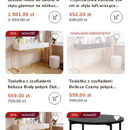
stylu glamour na nóżkach
cm w stylu loft wisząca
Lunelie Czarny połysk
Vivance czarny mat i dąb
1 581,00 zł
452,00 zł
artisan
2 259,00 zł
645,00 zł
-30%
NOWOŚĆ
CHWILOWO NIEDOSTĘPNY
Toaletka z szufladami
Toaletka z szufladami
Belleza Biały połysk Złoty
Belleza Czarny połysk
stelaż
Złoty stelaż
559,00 zł
559,00 zł
799,00 zł
799,00 zł
-30%
NOWOŚĆ
-30%
NOWOŚĆ