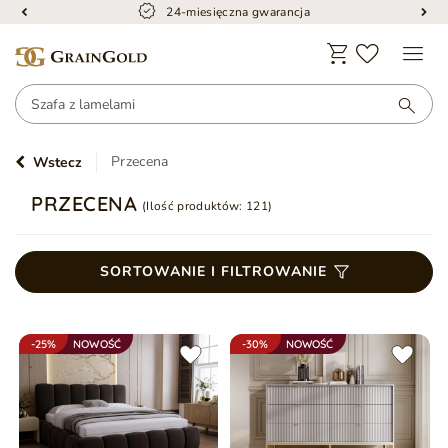
24-miesięczna gwarancja
Przecena
Wstecz
PRZECENA
(Ilość produktów:
121
)
SORTOWANIE I FILTROWANIE
-25%
NOWOŚĆ
-30%
NOWOŚĆ