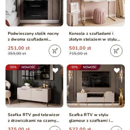
Podwieszany stolik nocny
Konsola z szufladami i
z dwoma szufladami
złotym stelażem w stylu
Nuveo Czarny połysk
glamour Brisa biały połysk
251,00 zł
501,00 zł
359,00 zł
715,00 zł
-30%
NOWOŚĆ
-30%
NOWOŚĆ
Szafka RTV pod telewizor
Szafka RTV w stylu
z drzwiczkami na czarnych
glamour z szafkami i
nóżkach 100 cm Noaé
szufladą Lunelie kaszmir
375,00 zł
522,00 zł