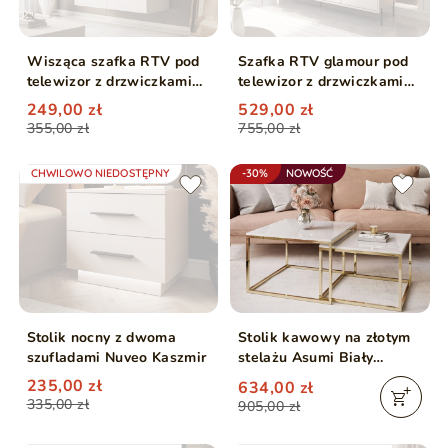
Wisząca szafka RTV pod
Szafka RTV glamour pod
telewizor z drzwiczkami
telewizor z drzwiczkami
100 cm Nodoo Kaszmir
na czarnych nogach
249,00 zł
529,00 zł
Vivance Kaszmir połysk
355,00 zł
755,00 zł
CHWILOWO NIEDOSTĘPNY
-30%
NOWOŚĆ
Stolik nocny z dwoma
Stolik kawowy na złotym
szufladami Nuveo Kaszmir
stelażu Asumi Biały
Połysk 36x42
235,00 zł
634,00 zł
335,00 zł
905,00 zł