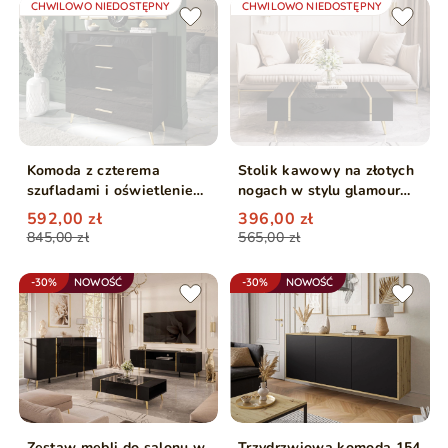
CHWILOWO NIEDOSTĘPNY
CHWILOWO NIEDOSTĘPNY
Komoda z czterema
Stolik kawowy na złotych
szufladami i oświetleniem
nogach w stylu glamour
LED na złotych nóżkach
Lunelie czarny połysk
592,00 zł
396,00 zł
Nuveo Czarny połysk
845,00 zł
565,00 zł
-30%
NOWOŚĆ
-30%
NOWOŚĆ
Zestaw mebli do salonu w
Trzydrzwiowa komoda 154