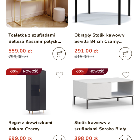
Toaletka z szufladami
Okrągły Stolik kawowy
Belleza Kaszmir połysk
Sevilla 84 cm Czarny
Złoty stelaż
połysk
559,00 zł
291,00 zł
799,00 zł
415,00 zł
-30%
NOWOŚĆ
-30%
NOWOŚĆ
Regał z drzwiczkami
Stolik kawowy z
Ankara Czarny
szufladami Soroko Biały
699,00 zł
398,00 zł