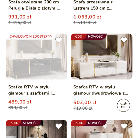
Szafa otwierana 200 cm
Szafa przesuwna z
Perugia Biała z złotymi
lustrem 150 cm z
uchwytami
oświetleniem LED Portel
991,00 zł
1 063,00 zł
Biała
1 415,00 zł
1 519,00 zł
CHWILOWO NIEDOSTĘPNY
-30%
NOWOŚĆ
Szafka RTV w stylu
Szafka RTV w stylu
glamour z szafkami i
glamour dwudrzwiowa z
szufladą Lunelie czarny
szufladą Lunelie biały
489,00 zł
503,00 zł
połysk
połysk
699,00 zł
719,00 zł
-30%
NOWOŚĆ
-30%
NOWOŚĆ