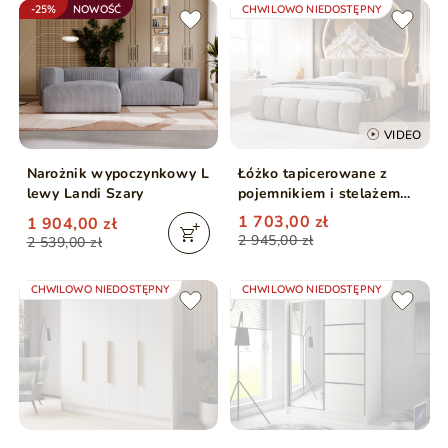
-25%
NOWOŚĆ
CHWILOWO NIEDOSTĘPNY
VIDEO
Narożnik wypoczynkowy L
Łóżko tapicerowane z
lewy Landi Szary
pojemnikiem i stelażem
160x200 Cloud brązowe
1 703,00 zł
1 904,00 zł
2 945,00 zł
2 539,00 zł
CHWILOWO NIEDOSTĘPNY
CHWILOWO NIEDOSTĘPNY