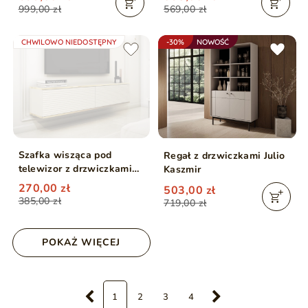
999,00 zł
569,00 zł
CHWILOWO NIEDOSTĘPNY
-30%
NOWOŚĆ
Szafka wisząca pod
Regał z drzwiczkami Julio
telewizor z drzwiczkami
Kaszmir
135 cm z ryflowanym
270,00 zł
503,00 zł
frontem Diolo Beżowa
385,00 zł
719,00 zł
POKAŻ WIĘCEJ
1
2
3
4