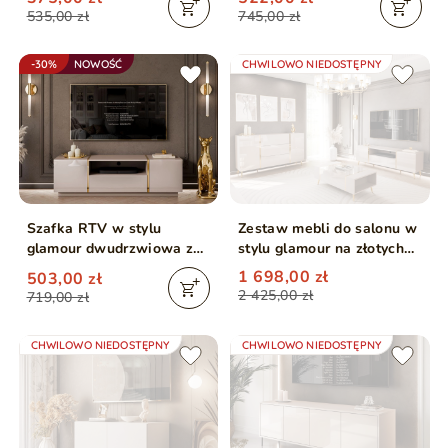
Kaszmir
połysk
535,00 zł
745,00 zł
-30%
NOWOŚĆ
CHWILOWO NIEDOSTĘPNY
Szafka RTV w stylu
Zestaw mebli do salonu w
glamour dwudrzwiowa z
stylu glamour na złotych
szufladą Lunelie kaszmir
nóżkach Lunelie Kaszmir
1 698,00 zł
503,00 zł
połysk
2 425,00 zł
719,00 zł
CHWILOWO NIEDOSTĘPNY
CHWILOWO NIEDOSTĘPNY