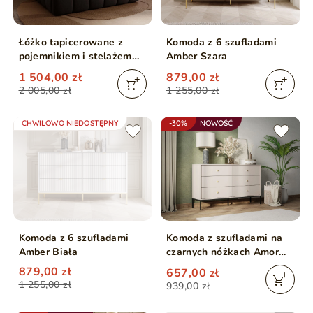
Łóżko tapicerowane z
Komoda z 6 szufladami
pojemnikiem i stelażem
Amber Szara
140x200 Royal Czarne
1 504,00 zł
879,00 zł
2 005,00 zł
1 255,00 zł
CHWILOWO NIEDOSTĘPNY
-30%
NOWOŚĆ
Komoda z 6 szufladami
Komoda z szufladami na
Amber Biała
czarnych nóżkach Amor
Beż piaskowy
879,00 zł
657,00 zł
1 255,00 zł
939,00 zł