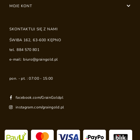
MOJE KONT
SKONTAKTUJ SIĘ Z NAMI
ŚWIBA 162
,
63-600
KĘPNO
tel.
884 570 801
e-mail:
biuro@graingold.pl
pon. - pt. : 07:00 - 15:00
facebook.com/GrainGoldpl
instagram.com/graingold.pl