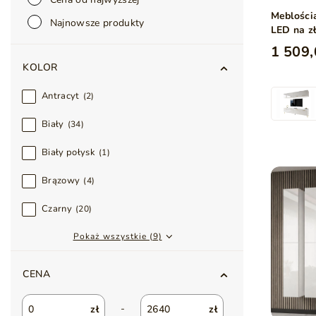
Meblości
Najnowsze produkty
LED na z
1 509,
KOLOR
Antracyt
2
Biały
34
Biały połysk
1
Brązowy
4
Czarny
20
Pokaż wszystkie (9)
CENA
-
zł
zł