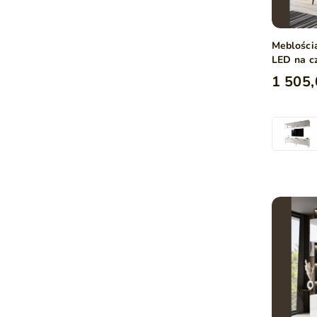
Meblości
LED na c
połysk
1 505,