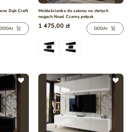
vano Dąb Craft
Meblościanka do salonu na złotych
nogach Noaé Czarny połysk
1 475,00 zł
DODAJ
DODAJ