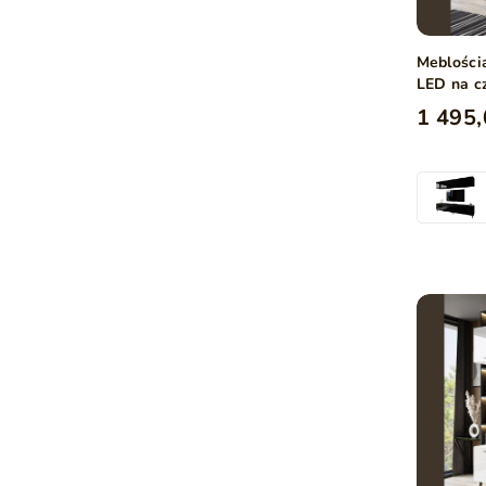
Meblości
LED na c
połysk
1 495,