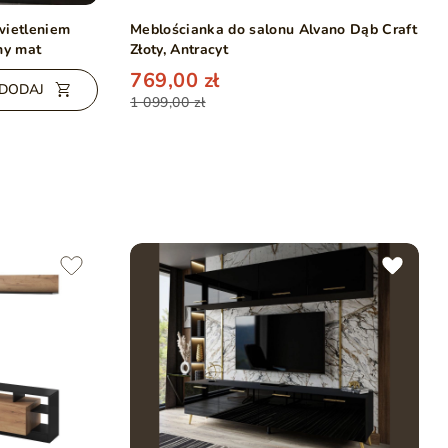
wietleniem
Meblościanka do salonu Alvano Dąb Craft
ny mat
Złoty, Antracyt
769,00 zł
DODAJ
1 099,00 zł