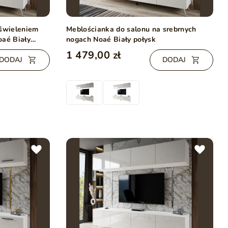
oświeleniem
Meblościanka do salonu na srebrnych
oaé Biały
nogach Noaé Biały połysk
1 479,00 zł
DODAJ
DODAJ