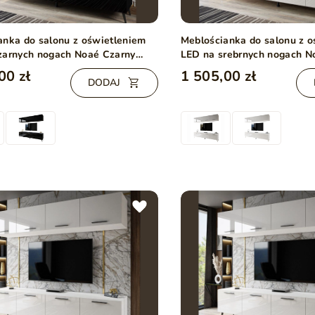
anka do salonu z oświetleniem
Meblościanka do salonu z 
zarnych nogach Noaé Czarny
LED na srebrnych nogach N
połysk
00 zł
1 505,00 zł
DODAJ