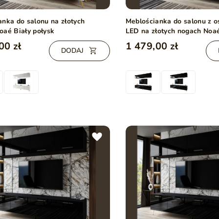
anka do salonu na złotych
Meblościanka do salonu z 
oaé Biały połysk
LED na złotych nogach Noa
połysk
00 zł
1 479,00 zł
DODAJ