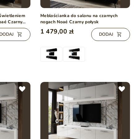
oświetleniem
Meblościanka do salonu na czarnych
oaé Czarny
nogach Noaé Czarny połysk
1 479,00 zł
DODAJ
DODAJ