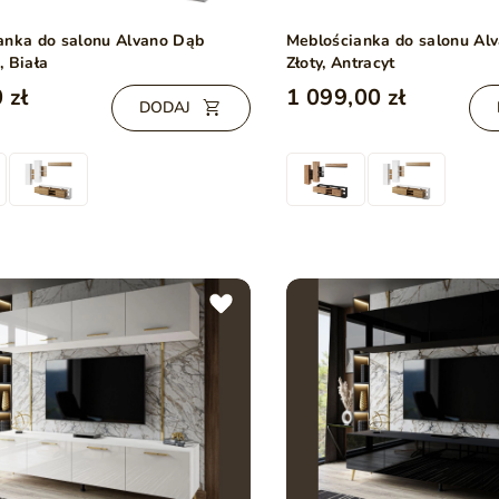
anka do salonu Alvano Dąb
Meblościanka do salonu Al
, Biała
Złoty, Antracyt
 zł
1 099,00 zł
DODAJ