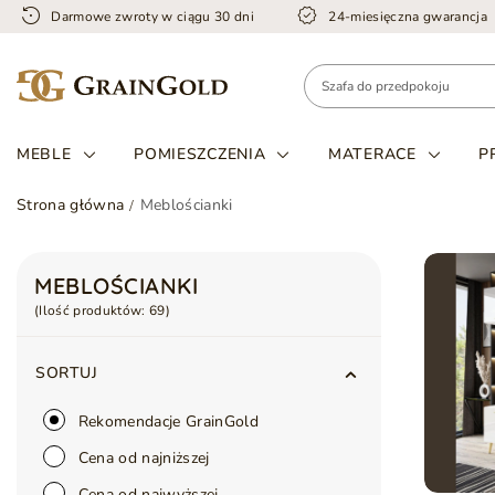
Darmowe zwroty w ciągu 30 dni
24-miesięczna gwarancja
MEBLE
POMIESZCZENIA
MATERACE
P
Strona główna
Meblościanki
MEBLOŚCIANKI
(Ilość produktów:
69
)
SORTUJ
Rekomendacje GrainGold
Cena od najniższej
Cena od najwyższej