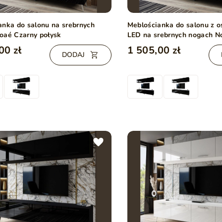
anka do salonu na srebrnych
Meblościanka do salonu z 
oaé Czarny połysk
LED na srebrnych nogach N
połysk
00 zł
1 505,00 zł
DODAJ