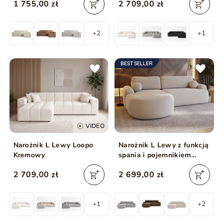
1 755,00 zł
2 709,00 zł
Ciemny szary
+2
+1
BESTSELLER
VIDEO
Narożnik L Lewy Loopo
Narożnik L Lewy z funkcją
Kremowy
spania i pojemnikiem
Aurio Kremowy
2 709,00 zł
2 699,00 zł
+1
+2