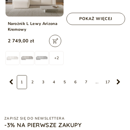
POKAŻ WIĘCEJ
Narożnik L Lewy Arizona
Kremowy
2 749,00 zł
+2
1
2
3
4
5
6
7
...
17
ZAPISZ SIĘ DO NEWSLETTERA
-3% NA PIERWSZE ZAKUPY