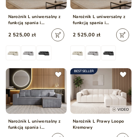
Narożnik L uniwersalny z
Narożnik L uniwersalny z
funkcją spania i
funkcją spania i
pojemnikiem Genoa Jasny
pojemnikiem Genoa
2 525,00 zł
2 525,00 zł
szary
Antracytowy
BESTSELLER
VIDEO
Narożnik L uniwersalny z
Narożnik L Prawy Loopo
funkcją spania i
Kremowy
pojemnikiem Prato XL