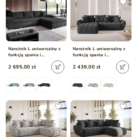
Narożnik L uniwersalny z
Narożnik L uniwersalny z
funkcją spania i
funkcją spania i
pojemnikiem Sonia Czarny
pojemnikiem Decor
2 695,00 zł
2 439,00 zł
Antracytowy