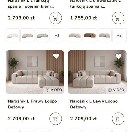
Narożnik L z funkcją
Narożnik L uniwersalny z
spania i pojemnikiem
funkcją spania i
Avelin Lewy Kremowy
pojemnikiem Prato XL
2 799,00 zł
1 755,00 zł
Beżowy
+1
+2
VIDEO
VIDEO
Narożnik L Prawy Loopo
Narożnik L Lewy Loopo
Beżowy
Beżowy
2 709,00 zł
2 709,00 zł