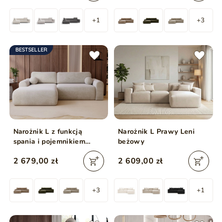
+1
+3
BESTSELLER
Narożnik L z funkcją
Narożnik L Prawy Leni
spania i pojemnikiem
beżowy
Savana lewy Beżowy
2 679,00 zł
2 609,00 zł
jasny
+3
+1