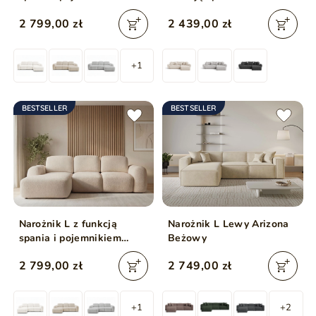
Avelin Prawy Beżowy
pojemnikiem Decor
2 799,00 zł
2 439,00 zł
Beżowy
+1
BESTSELLER
BESTSELLER
Narożnik L z funkcją
Narożnik L Lewy Arizona
spania i pojemnikiem
Beżowy
Avelin Lewy Beżowy
2 799,00 zł
2 749,00 zł
+1
+2