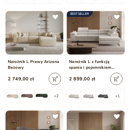
BESTSELLER
Narożnik L Prawy Arizona
Narożnik L z funkcją
Beżowy
spania i pojemnikiem
Argon prawy Jasny
2 749,00 zł
2 899,00 zł
beżowy
+2
+1