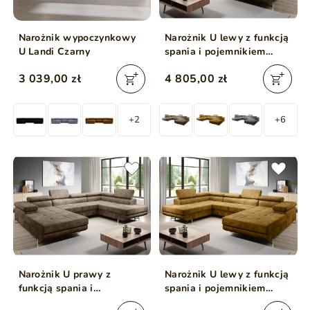
Narożnik wypoczynkowy
Narożnik U lewy z funkcją
U Landi Czarny
spania i pojemnikiem
Solam U Brązowy
3 039,00 zł
4 805,00 zł
+2
+6
Narożnik U prawy z
Narożnik U lewy z funkcją
funkcją spania i
spania i pojemnikiem
pojemnikiem Solam U
Solam U Żółty