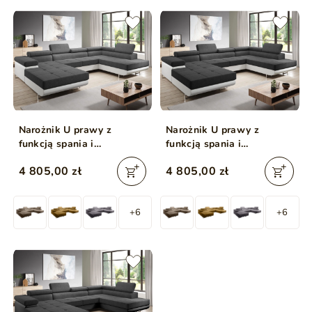
Narożnik U prawy z
Narożnik U prawy z
funkcją spania i
funkcją spania i
pojemnikiem Solam U
pojemnikiem Solam U
4 805,00 zł
4 805,00 zł
Grafit, Biały
Czarny, Biały
+6
+6