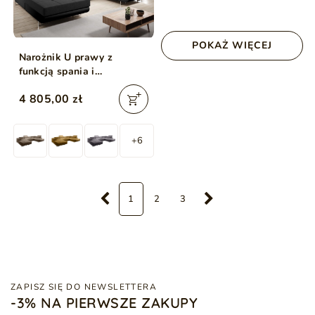
POKAŻ WIĘCEJ
Narożnik U prawy z
funkcją spania i
pojemnikiem Solam U
4 805,00 zł
Czarny
+6
1
2
3
ZAPISZ SIĘ DO NEWSLETTERA
-3% NA PIERWSZE ZAKUPY