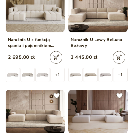
Narożnik U z funkcją
Narożnik U Lewy Belluno
spania i pojemnikiem
Beżowy
Neva Beżowy
2 695,00 zł
3 445,00 zł
+1
+1