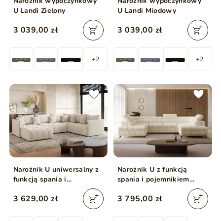
Narożnik wypoczynkowy
Narożnik wypoczynkowy
U Landi Zielony
U Landi Miodowy
3 039,00 zł
3 039,00 zł
+2
+2
Narożnik U uniwersalny z
Narożnik U z funkcją
funkcją spania i
spania i pojemnikiem
pojemnikiem Ardi Bis
Argon Beżowy
3 629,00 zł
3 795,00 zł
Beżowy