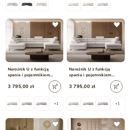
Narożnik U z funkcją
Narożnik U z funkcją
spania i pojemnikiem
spania i pojemnikiem
Argon Beżowy jasny
Argon Szary
3 795,00 zł
3 795,00 zł
+1
+1