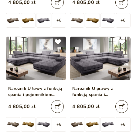
4 805,00 zł
4 805,00 zł
Brązowy
+6
+6
Narożnik U lewy z funkcją
Narożnik U prawy z
spania i pojemnikiem
funkcją spania i
Solam U Szary
pojemnikiem Solam U
4 805,00 zł
4 805,00 zł
Szary
+6
+6