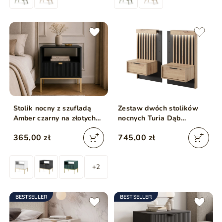
Stolik nocny z szufladą
Zestaw dwóch stolików
Amber czarny na złotych
nocnych Turia Dąb
nogach
Artisan, Antracyt
365,00 zł
745,00 zł
+2
BESTSELLER
BESTSELLER