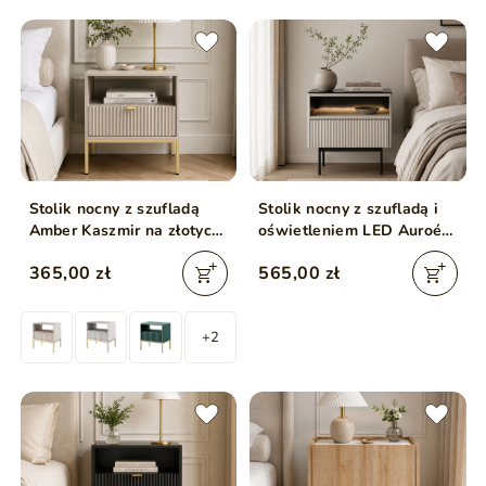
Stolik nocny z szufladą
Stolik nocny z szufladą i
Amber Kaszmir na złotych
oświetleniem LED Auroé
nogach
Kaszmir
365,00 zł
565,00 zł
+2