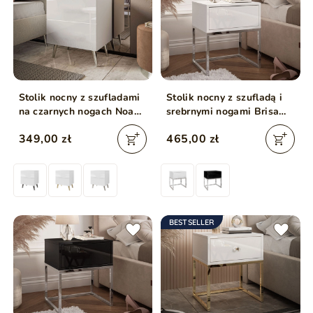
Stolik nocny z szufladami
Stolik nocny z szufladą i
na czarnych nogach Noaé
srebrnymi nogami Brisa
Lux Biały połysk
biały połysk
349,00 zł
465,00 zł
BESTSELLER