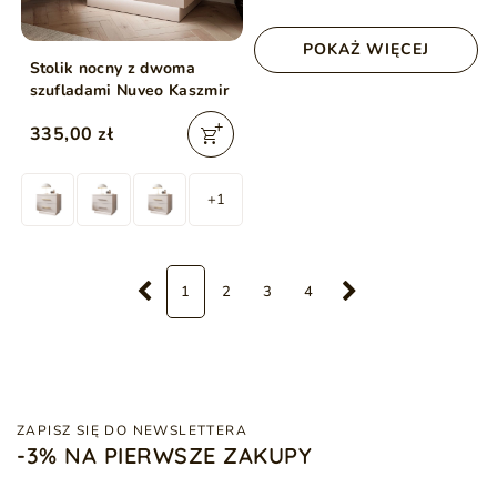
POKAŻ WIĘCEJ
Stolik nocny z dwoma
szufladami Nuveo Kaszmir
335,00 zł
+1
1
2
3
4
ZAPISZ SIĘ DO NEWSLETTERA
-3% NA PIERWSZE ZAKUPY