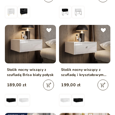
Stolik nocny wiszący z
Stolik nocny wiszący z
szufladą Brisa biały połysk
szufladą i kryształowym
uchwytem Brisa biały
189,00 zł
199,00 zł
połysk