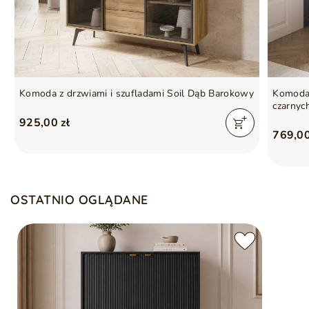
Seria
AMBER
Komoda z drzwiami i szufladami Soil Dąb Barokowy
Komoda 
czarnyc
925,00 zł
769,00
OSTATNIO OGLĄDANE