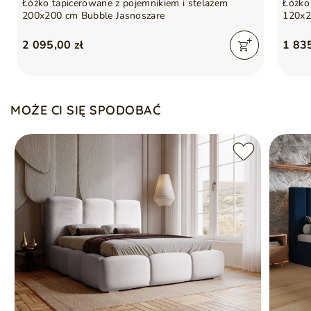
Łóżko tapicerowane z pojemnikiem i stelażem
Łóżko
200x200 cm Bubble Jasnoszare
120x2
2 095,00 zł
1 835
MOŻE CI SIĘ SPODOBAĆ