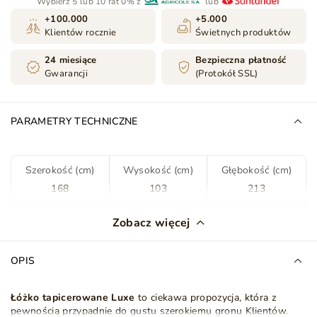
Wybierz 5 lub 10 rat 0% z
lub
+100.000
+5.000
Klientów rocznie
Świetnych produktów
24 miesiące
Bezpieczna płatność
Gwarancji
(Protokół SSL)
PARAMETRY TECHNICZNE
Szerokość (cm)
Wysokość (cm)
Głębokość (cm)
168
103
213
Kolor
Ciemny szary
Zobacz więcej
Tkanina
Primo 212
OPIS
Rodzaj tkaniny
Welur
Plusz
Łóżko
tapicerowane Luxe
to ciekawa propozycja, która z
pewnością przypadnie do gustu szerokiemu gronu Klientów.