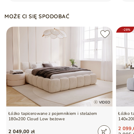
Gwarancja producenta na 2 lata
MOŻE CI SIĘ SPODOBAĆ
Symbol
5905242003466
Seria
LUXE
-28%
VIDEO
Łóżko tapicerowane z pojemnikiem i stelażem
Łóżko t
180x200 Cloud Low beżowe
140x200
2 099,
2 049,00 zł