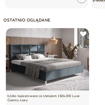
2 905,
OSTATNIO OGLĄDANE
Łóżko tapicerowane ze stelażem 160x200 Luxe
Ciemny szary