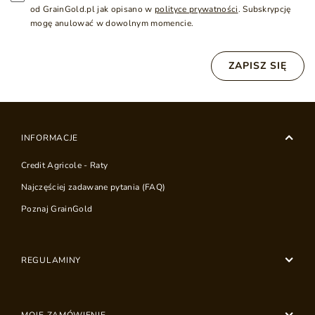
od GrainGold.pl jak opisano w
polityce prywatności
. Subskrypcję
mogę anulować w dowolnym momencie.
ZAPISZ SIĘ
INFORMACJE
Credit Agricole - Raty
Najczęściej zadawane pytania (FAQ)
Poznaj GrainGold
REGULAMINY