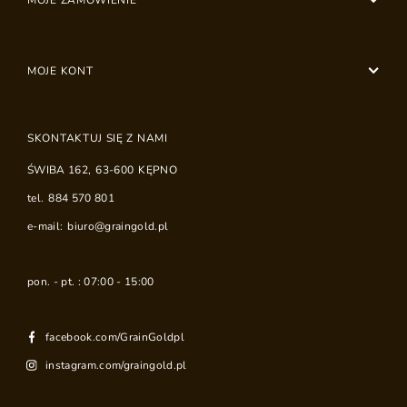
MOJE ZAMÓWIENIE
MOJE KONT
SKONTAKTUJ SIĘ Z NAMI
ŚWIBA 162
,
63-600
KĘPNO
tel.
884 570 801
e-mail:
biuro@graingold.pl
pon. - pt. : 07:00 - 15:00
facebook.com/GrainGoldpl
instagram.com/graingold.pl