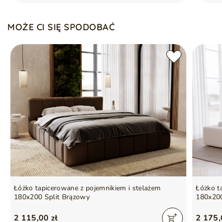
Gwarancja producenta na 2 lata
MOŻE CI SIĘ SPODOBAĆ
Symbol
5905242003480
Seria
LUXE
Łóżko tapicerowane z pojemnikiem i stelażem
Łóżko t
180x200 Split Brązowy
180x20
2 115,00 zł
2 175,