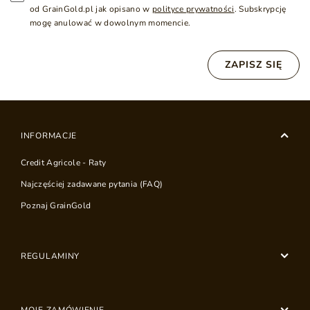
od GrainGold.pl jak opisano w
polityce prywatności
. Subskrypcję
mogę anulować w dowolnym momencie.
ZAPISZ SIĘ
INFORMACJE
Credit Agricole - Raty
Najczęściej zadawane pytania (FAQ)
Poznaj GrainGold
REGULAMINY