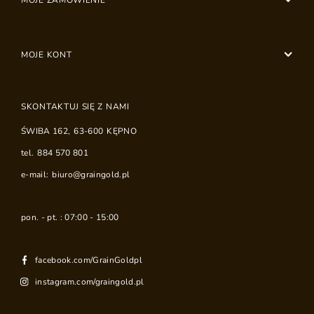
MOJE ZAMÓWIENIE
MOJE KONT
SKONTAKTUJ SIĘ Z NAMI
ŚWIBA 162
,
63-600
KĘPNO
tel.
884 570 801
e-mail:
biuro@graingold.pl
pon. - pt. : 07:00 - 15:00
facebook.com/GrainGoldpl
instagram.com/graingold.pl