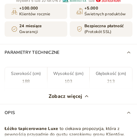
Wybierz 5 lub 10 rat 0% z
lub
+100.000
+5.000
Klientów rocznie
Świetnych produktów
24 miesiące
Bezpieczna płatność
Gwarancji
(Protokół SSL)
PARAMETRY TECHNICZNE
Szerokość (cm)
Wysokość (cm)
Głębokość (cm)
188
103
213
Kolor
Jasny szary
Zobacz więcej
Tkanina
Jasmine 90
OPIS
Rodzaj tkaniny
Welur
Plusz
Łóżko
tapicerowane Luxe
to ciekawa propozycja, która z
pewnością przypadnie do gustu szerokiemu gronu Klientów.