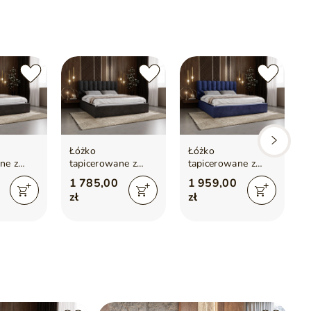
Łóżko
Łóżko
ne z
tapicerowane z
tapicerowane z
m i
pojemnikiem i
pojemnikiem i
1 785,00
1 959,00
140x200
stelażem 120x200
stelażem 180x200
zł
zł
zarne
cm Roma Czarne
cm Roma
Ciemnoniebieskie