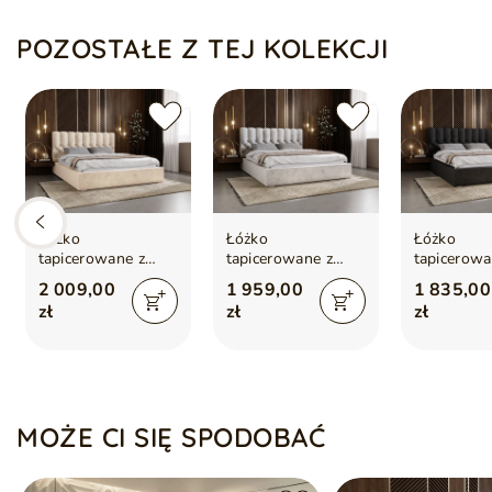
POZOSTAŁE Z TEJ KOLEKCJI
Łóżko
Łóżko
Łóżko
tapicerowane z
tapicerowane z
tapicerowa
pojemnikiem i
pojemnikiem i
pojemnikie
2 009,00
1 959,00
1 835,00
stelażem 200x200
stelażem 180x200
stelażem 
zł
zł
zł
cm Roma Beżowe
cm Roma
cm Roma C
Jasnoszare
MOŻE CI SIĘ SPODOBAĆ