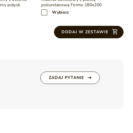
rny połysk
poliuretanową Formo 180x200
 z instrukcją montażu)
Wybierz
e pomiary oraz specyfikę materiałów.
DODAJ W ZESTAWIE
ZADAJ PYTANIE