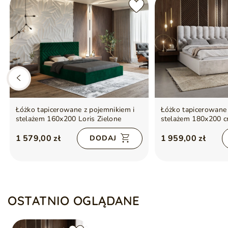
Łóżko tapicerowane z pojemnikiem i
Łóżko tapicerowane 
stelażem 160x200 Loris Zielone
stelażem 180x200 
Jasnoszare
1 579,00 zł
1 959,00 zł
DODAJ
OSTATNIO OGLĄDANE