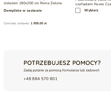
stelażem 180x200 cm Roma Zielone
szufladami Nuveo Cza
Odpowiednie dla materacy o wymiarach 180x200 cm
Stabilna drewniana rama (nowa, fabrycznie zapakowana wraz
Wybierz
Domyślnie w zestawie
Automaty sprężynowe
Chromowane nóżki
Wymiary łóżka mogą różnić się o ±5 cm ze względu na ręczn
Cena bez zestawu:
1 959,00 zł
POTRZEBUJESZ POMOCY?
Zadaj pytanie za pomocą formularza lub zadzwoń
+48 884 570 801