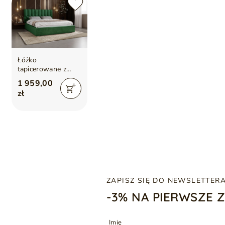
Łóżko
tapicerowane z
pojemnikiem i
1 959,00
stelażem 180x200
zł
cm Roma Zielone
ZAPISZ SIĘ DO NEWSLETTER
-3% NA PIERWSZE 
Imię