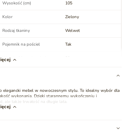
Wysokość (cm)
105
Kolor
Zielony
Rodzaj tkaniny
Welwet
Pojemnik na pościel
Tak
Wysokość powierzchni
30
ięcej
spania (cm)
Oświetlenie LED
Nie
o elegancki mebel w nowoczesnym stylu. To idealny wybór dla
Wykonanie nóżek
Metal chromowany
jakość wykonania. Dzięki starannemu wykończeniu i
 ale także trwałość na długie lata.
Montaż
Do samodzielnego
ięcej
montażu
głowie
, które pełni nie tylko funkcję dekoracyjną, ale także
 temu można komfortowo czytać książkę, pić poranną kawę czy
Waga
100 kg