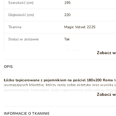
Szerokość (cm)
195
Głębokość (cm)
220
Tkanina
Magic Velvet 2225
Stelaż w zestawie
Tak
Powierzchnia spania
180x200 cm
Zobacz w
OPIS
Materac
Nie
Łóżko tapicerowane z pojemnikiem na pościel 180x200 Roma
t
Kolor nóżek
Srebrny
wymagających klientów, którzy cenią sobie estetykę oraz wysoką 
zastosowanym materiałom, łóżko zapewnia nie tylko piękny wygląd,
Styl
Nowoczesny
Glamour
Zobacz w
Klasyczny
Szczególnym atutem
łóżka podwójnego
180x200 Roma
jest
wez
zapewnia wygodne oparcie dla pleców w pozycji siedzącej. Dzięki
po prostu odpoczywać.
Ilość paczek
4
INFORMACJE O TKANINIE