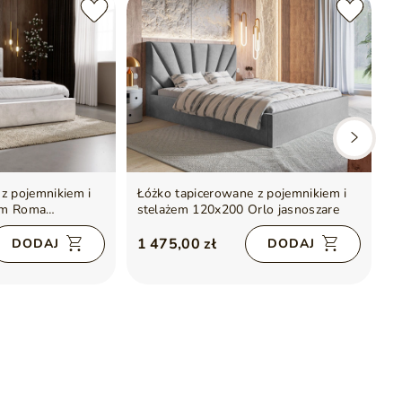
z pojemnikiem i
Łóżko tapicerowane z pojemnikiem i
Ł
cm Roma
stelażem 120x200 Orlo jasnoszare
s
2
1 475,00 zł
DODAJ
DODAJ
3