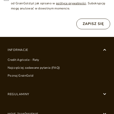
od GrainGold.pl jak opisano w
polityce prywatności
. Subskrypcję
mogę anulować w dowolnym momencie.
ZAPISZ SIĘ
INFORMACJE
Credit Agricole - Raty
Najczęściej zadawane pytania (FAQ)
Poznaj GrainGold
REGULAMINY