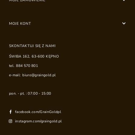
MOJE ZAMÓWIENIE
MOJE KONT
SKONTAKTUJ SIĘ Z NAMI
ŚWIBA 162
,
63-600
KĘPNO
tel.
884 570 801
e-mail:
biuro@graingold.pl
pon. - pt. : 07:00 - 15:00
facebook.com/GrainGoldpl
instagram.com/graingold.pl