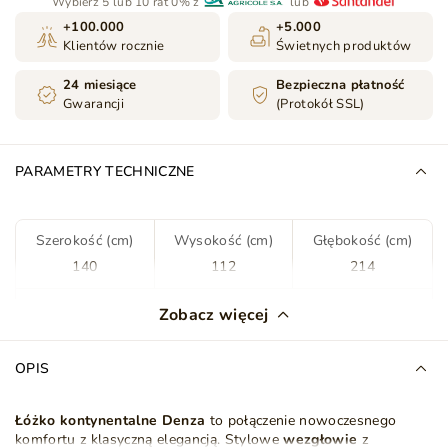
Wybierz 5 lub 10 rat 0% z
lub
+100.000
+5.000
Klientów rocznie
Świetnych produktów
24 miesiące
Bezpieczna płatność
Gwarancji
(Protokół SSL)
PARAMETRY TECHNICZNE
Szerokość (cm)
Wysokość (cm)
Głębokość (cm)
140
112
214
Kolor
Ciemny niebieski
Zobacz więcej
Tkanina
Kronos 09
OPIS
Rodzaj tkaniny
Welwet
Plusz
Łóżko kontynentalne Denza
to połączenie nowoczesnego
komfortu z klasyczną elegancją. Stylowe
wezgłowie
z