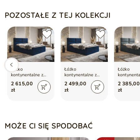
Dodatkowe informacje:
POZOSTAŁE Z TEJ KOLEKCJI
Łóżko kontynentalne wyposażone w
dwa pojemniki na poś
Materac główny – sprężyny kieszeniowe bonell, pianka
Topper z pianki wysoko elastycznej w zestawie(wysokość o
Automaty sprężynowe ułatwiające otwieranie pojemników
Łóżko
Łóżko
Łóżko
kontynentalne z
kontynentalne z
kontynenta
pojemnikiem na
pojemnikiem na
pojemniki
2 615,00
2 499,00
2 385,00
pościel 180x200
pościel 160x200
pościel 12
zł
zł
zł
Hera
Hera
Hera Ciem
Ciemnoniebieskie
Ciemnoniebieskie
MOŻE CI SIĘ SPODOBAĆ