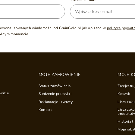
ersonalizowanych wiadomości od GrainGold.pl jak opisano w
polityce prywat
olnym momencie.
MOJE ZAMÓWIENIE
MOJE K
Status zamówienia
Zarejestru
wizje
Śledzenie przesyłki
Koszyk
Reklamacje i zwroty
Listy zak
Lista zak
Kontakt
produktó
Historia t
Moje raba