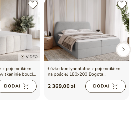
VIDEO
e z pojemnikiem
Łóżko kontynentalne z pojemnikiem
Ł
w tkaninie bouclé
na pościel 180x200 Bogota
n
Jasnoszare
2 369,00 zł
2
DODAJ
DODAJ