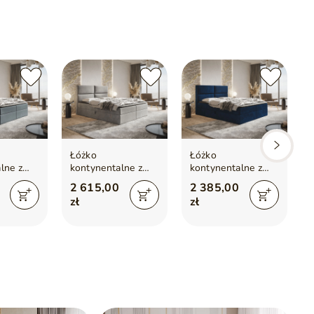
ciel
koło 5 cm)
Łóżko
Łóżko
lne z
kontynentalne z
kontynentalne z
em na
pojemnikiem na
pojemnikiem na
2 615,00
2 385,00
0x200
pościel 180x200
pościel 120x200
zł
zł
noszare
Hera Szare
Hera
Ciemnoniebieskie