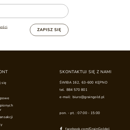
ności
.
ZAPISZ SIĘ
ONT
SKONTAKTUJ SIĘ Z NAMI
ŚWIBA 162
,
63-600
KĘPNO
j się
tel.
884 570 801
e-mail:
biuro@graingold.pl
upowe
upionych
w
pon. - pt. : 07:00 - 15:00
ransakcji
ty
facebook.com/GrainGoldpl