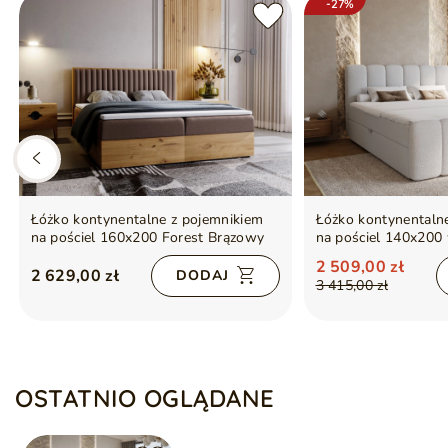
-27%
Łóżko kontynentalne z pojemnikiem
Łóżko kontynentaln
na pościel 160x200 Forest Brązowy
na pościel 140x200 
Cloud Szare
2 509,00 zł
2 629,00 zł
DODAJ
3 415,00 zł
OSTATNIO OGLĄDANE