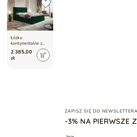
Łóżko
kontynentalne z
pojemnikiem na
2 385,00
pościel 120x200
zł
Hera Zielone
ZAPISZ SIĘ DO NEWSLETTER
-3% NA PIERWSZE 
Imię