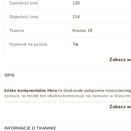
Szerokość (cm)
120
Głębokość (cm)
214
Tkanina
Kronos 19
Pojemnik na pościel
Tak
Wysokość powierzchni
45
Zobacz w
spania (cm)
OPIS
Rodzaj materaca
Bonell
Łóżko kontynentalne Hera
to doskonałe połączenie nowoczesnego
Topper
Tak
sprawia, że model ten idealnie komponuje się zarówno w klasyczn
sypialni elegancki charakter, a szeroka gama kolorystyczna oraz
Oświetlenie LED
Nie
Zobacz w
do indywidualnych potrzeb.
Komfortowy sen dzięki dopracowanej budowie. Model
łóżka kont
Montaż
Do samodzielnego
system materacy zapewniający optymalne podparcie ciała.
Matera
montażu
T30, co gwarantuje stabilność i komfort użytkowania.
INFORMACJE O TKANINIE
Topper
o gr