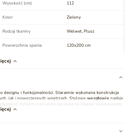
Wysokość (cm)
112
Kolor
Zielony
Rodzaj tkaniny
Welwet
Plusz
Powierzchnia spania
120x200 cm
Materac (wysokość) (cm)
19
ięcej
Twardość materaca
H3 - średnio-twardy
 designu i funkcjonalności. Starannie wykonana konstrukcja
Topper (wysokość) (cm)
5
ych, jak i nowoczesnych wnętrzach. Stylowe
wezgłowie
nadaje
 dostępność różnych rozmiarów pozwala na idealne dopasowanie
Styl
Nowoczesny
Klasyczny
ięcej
ynentalnego Hera
został wyposażony w dwuwarstwowy
Ilość paczek
3
c główny
oparty jest na
sprężynach bonell
oraz warstwie pianki
ubości 5 cm, wykonany z wysokoleastycznej pianki T25,