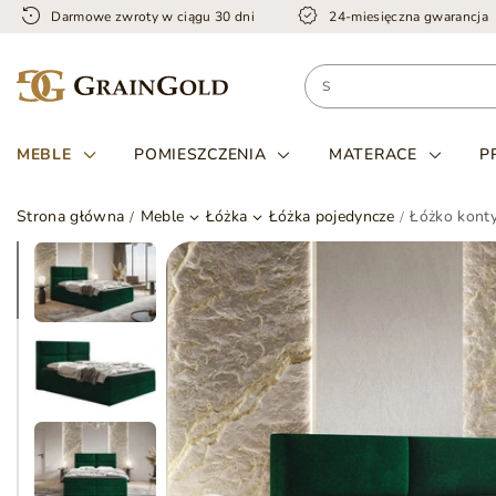
Darmowe zwroty w ciągu 30 dni
24-miesięczna gwarancja
MEBLE
POMIESZCZENIA
MATERACE
P
Strona główna
Meble
Łóżka
Łóżka pojedyncze
Łóżko konty