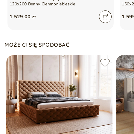
Drewniany stelaż pod materac w zestawie
120x200 Benny Ciemnoniebieskie
160x2
Łóżko sprzedawane bez materaca
Miękko wykończone tapicerowane wezgłowie
1 529,00 zł
1 599
MOŻE CI SIĘ SPODOBAĆ