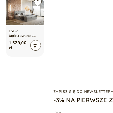
Łóżko
tapicerowane z
pojemnikiem i
1 529,00
stelażem 140x200
zł
Esma Szare
ZAPISZ SIĘ DO NEWSLETTER
-3% NA PIERWSZE 
Imię