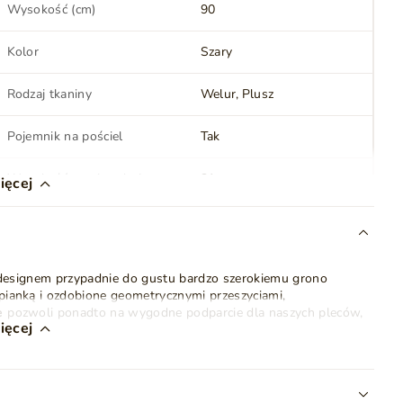
Wysokość (cm)
90
Kolor
Szary
Rodzaj tkaniny
Welur
Plusz
Pojemnik na pościel
Tak
Wysokość powierzchni
31
ięcej
spania (cm)
Oświetlenie LED
Nie
 designem przypadnie do gustu bardzo szerokiemu grono
Montaż
Do samodzielnego
ianką i ozdobione geometrycznymi przeszyciami,
montażu
e
pozwoli ponadto na wygodne podparcie dla naszych pleców,
ięcej
Waga
63 kg
pościel,
który w znaczący sposób zwiększa jego
i, zbudowanej na bazie ramy z litego drewna, połączonej z
Zagłówek
Tak
wniany stelaż listwowy pod materac.
Aby uzyskać dostęp do