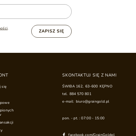
ności
.
ZAPISZ SIĘ
ONT
SKONTAKTUJ SIĘ Z NAMI
ŚWIBA 162
,
63-600
KĘPNO
j się
tel.
884 570 801
e-mail:
biuro@graingold.pl
upowe
upionych
w
pon. - pt. : 07:00 - 15:00
ransakcji
ty
facebook.com/GrainGoldpl