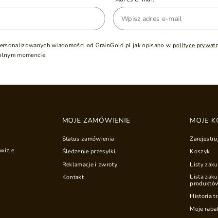
ersonalizowanych wiadomości od GrainGold.pl jak opisano w
polityce prywat
olnym momencie.
MOJE ZAMÓWIENIE
MOJE K
Status zamówienia
Zarejestru
wizje
Śledzenie przesyłki
Koszyk
Reklamacje i zwroty
Listy zak
Lista zak
Kontakt
produktó
Historia t
Moje raba