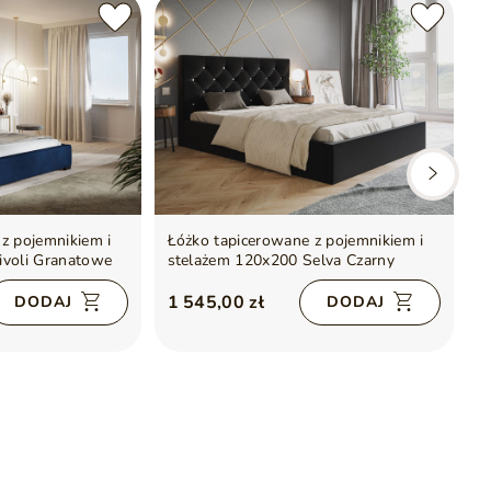
z pojemnikiem i
Łóżko tapicerowane z pojemnikiem i
Ł
ivoli Granatowe
stelażem 120x200 Selva Czarny
s
1 545,00 zł
1
DODAJ
DODAJ