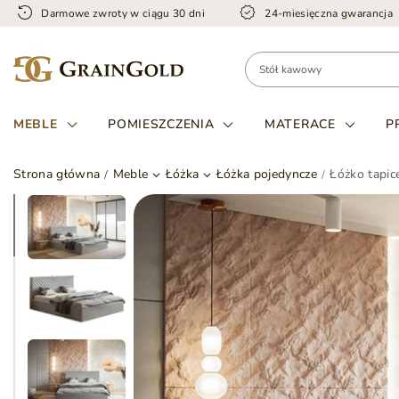
Darmowe zwroty w ciągu 30 dni
24-miesięczna gwarancja
MEBLE
POMIESZCZENIA
MATERACE
P
Strona główna
Meble
Łóżka
Łóżka pojedyncze
Łóżko tapic