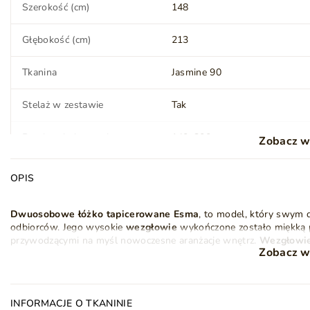
Szerokość (cm)
148
Głębokość (cm)
213
Tkanina
Jasmine 90
Stelaż w zestawie
Tak
Powierzchnia spania
140x200 cm
Zobacz w
OPIS
Materac
Nie
Dwuosobowe łóżko tapicerowane Esma
, to model, który swym
Styl
Nowoczesny
Klasyczny
odbiorców. Jego wysokie
wezgłowie
wykończone zostało miękką p
przywodzącymi na myśl nowoczesne aranżacje wnętrz.
Wezgłowi
Zobacz w
kiedy będziemy na przykład czytać książkę.
Ilość paczek
3
Łóżko Esma
posiada ponadto wbudowany obszerny
pojemnik na 
funkcjonalność. Schowek znajduje się we wnętrzu masywnej skrzyn
Stan
Nowy
wysokiej klasy płytą meblową. Nad
INFORMACJE O TKANINIE
pojemnikiem
znajduje się
dre