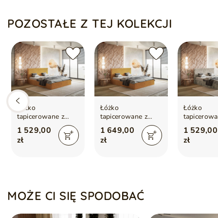
Łóżko sprzedawane bez materaca
Miękko wykończone tapicerowane wezgłowie
POZOSTAŁE Z TEJ KOLEKCJI
Łóżko
Łóżko
Łóżko
tapicerowane z
tapicerowane z
tapicerowa
pojemnikiem i
pojemnikiem i
pojemnikie
1 529,00
1 649,00
1 529,00
stelażem 140x200
stelażem 180x200
stelażem 
zł
zł
zł
Esma Żółte
Esma Żółte
Esma Beż
MOŻE CI SIĘ SPODOBAĆ