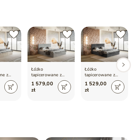
Łóżko
Łóżko
ne z
tapicerowane z
tapicerowane z
m i
pojemnikiem i
pojemnikiem i
1 579,00
1 529,00
140x200
stelażem 160x200
stelażem 140x200
zł
zł
owe
Esma Szare
Esma Ciemnoszare