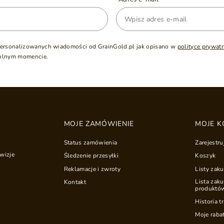
ersonalizowanych wiadomości od GrainGold.pl jak opisano w
polityce prywat
olnym momencie.
MOJE ZAMÓWIENIE
MOJE K
Status zamówienia
Zarejestru
wizje
Śledzenie przesyłki
Koszyk
Reklamacje i zwroty
Listy zak
Lista zak
Kontakt
produktó
Historia t
Moje raba