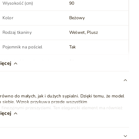
Wysokość (cm)
90
Kolor
Beżowy
Rodzaj tkaniny
Welwet
Plusz
Pojemnik na pościel
Tak
Wysokość powierzchni
31
ięcej
spania (cm)
Oświetlenie LED
Nie
równo do małych, jak i dużych sypialni. Dzięki temu, że model
Montaż
Do samodzielnego
dla siebie. Wzrok przykuwa przede wszystkim
montażu
 finezyjnymi przeszyciami. Ten elegancki element ma również
ięcej
odczas oglądania telewizji.
Waga
79 kg
63 kg
ronny
pojemnik na pościel,
który ulokowano pod dołączonym
ne jest bez materaca). Aby otworzyć pojemnik, wystarczy
Szuflady
Nie
hwytu. Czynność ta nie nastręcza trudności dzięki