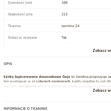
Szerokość (cm)
168
Głębokość (cm)
213
Tkanina
Jasmine 24
Stelaż w zestawie
Tak
Powierzchnia spania
160x200 cm
Zobacz w
OPIS
Materac
Nie
Łóżko tapicerowane dwuosobowe Gaja
to świetna propozycja za
Styl
Nowoczesny
Klasyczny
ten występuje w aż
czterech rozmiarach
, każdy znajdzie tu coś 
wysokie
wezgłowie
, które wykończono miękką pianką i ozdobiono
Zobacz w
swój praktyczny wymiar, stanowiąc podparcie pleców na przykład p
Ilość paczek
3
Łóżko tapicerowane Gaja
wyposażone zostało również w przest
do zestawu
drewnianym stelażem pod materac
(Łóżko sprzedawa
Zagłówek
Tak
jedynie unieść ku górze stelaż, używając do tego dedykowanego uc
INFORMACJE O TKANINIE