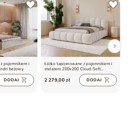
z pojemnikiem i
Łóżko tapicerowane z pojemnikiem i
Ł
Andri beżowy
stelażem 200x200 Cloud Soft
s
beżowe
2 279,00 zł
2
DODAJ
DODAJ