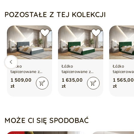
Łóżko sprzedawane bez materaca
Miękko wykończone tapicerowane wezgłowie
POZOSTAŁE Z TEJ KOLEKCJI
Łóżko
Łóżko
Łóżko
tapicerowane z
tapicerowane z
tapicerowa
pojemnikiem i
pojemnikiem i
pojemnikie
1 509,00
1 635,00
1 565,00
stelażem 140x200
stelażem 180x200
stelażem 
zł
zł
zł
Gaja Ciemnoszare
Gaja Zielone
Gaja Zielo
MOŻE CI SIĘ SPODOBAĆ