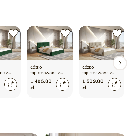
Łóżko
Łóżko
ne z
tapicerowane z
tapicerowane z
m i
pojemnikiem i
pojemnikiem i
1 495,00
1 509,00
160x200
stelażem 120x200
stelażem 140x200
zł
zł
ne
Gaja Zielone
Gaja Beżowe