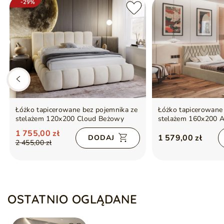
-29%
Łóżko tapicerowane bez pojemnika ze
Łóżko tapicerowane 
stelażem 120x200 Cloud Beżowy
stelażem 160x200 
1 755,00 zł
1 579,00 zł
DODAJ
2 455,00 zł
OSTATNIO OGLĄDANE