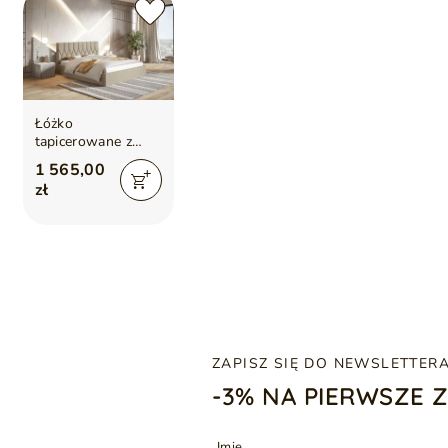
Łóżko
tapicerowane z
pojemnikiem i
1 565,00
stelażem 160x200
zł
Gaja Beżowe
ZAPISZ SIĘ DO NEWSLETTER
-3% NA PIERWSZE 
Imię