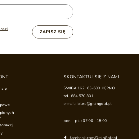
ności
.
ZAPISZ SIĘ
ONT
SKONTAKTUJ SIĘ Z NAMI
ŚWIBA 162
,
63-600
KĘPNO
j się
tel.
884 570 801
e-mail:
biuro@graingold.pl
upowe
upionych
w
pon. - pt. : 07:00 - 15:00
ransakcji
ty
facebook.com/GrainGoldpl