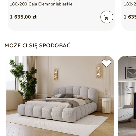
Pojemnik na pościel
180x200 Gaja Ciemnoniebieskie
180x2
Automaty sprężynowe ułatwiający otwieranie pojemnika
Drewniany stelaż w zestawie
1 635,00 zł
1 635
Łóżko sprzedawane bez materaca
Miękko wykończone tapicerowane wezgłowie
MOŻE CI SIĘ SPODOBAĆ