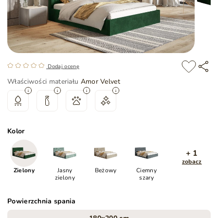
Dodaj ocenę
Właściwości materiału
Amor Velvet
Kolor
+ 1
zobacz
Zielony
Jasny
Beżowy
Ciemny
zielony
szary
Powierzchnia spania