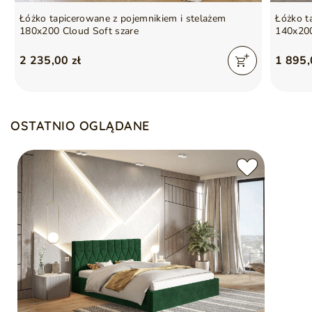
Łóżko tapicerowane z pojemnikiem i stelażem
Łóżko t
180x200 Cloud Soft szare
140x200
2 235,00 zł
1 895,
OSTATNIO OGLĄDANE