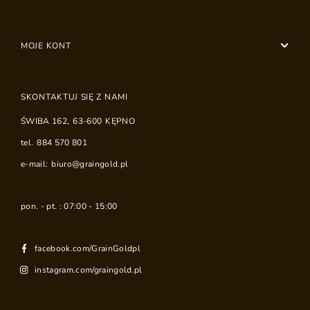
MOJE KONT
SKONTAKTUJ SIĘ Z NAMI
ŚWIBA 162
,
63-600
KĘPNO
tel.
884 570 801
e-mail:
biuro@graingold.pl
pon. - pt. : 07:00 - 15:00
facebook.com/GrainGoldpl
instagram.com/graingold.pl