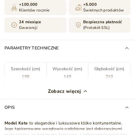
+100.000
+5.000
Klientów rocznie
Świetnych produktów
24 miesiące
Bezpieczna płatność
Gwarancji
(Protokół SSL)
PARAMETRY TECHNICZNE
Szerokość (cm)
Wysokość (cm)
Głębokość (cm)
198
149
210
Kolor
Ciemny niebieski
Zobacz więcej
Tkanina
Riviera 81
OPIS
Rodzaj tkaniny
Welwet
Model Kate
to eleganckie i luksusowe łóżko kontynentalne.
Jego tapicerowane wezgłowie ozdobione jest dekoracyjnymi
Pojemnik na pościel
Tak
przeszyciami, co nadaje mu klasyczny, a jednocześnie przytulny