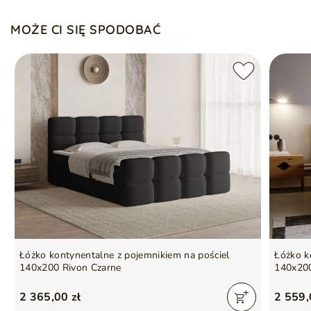
MOŻE CI SIĘ SPODOBAĆ
Podmiot odpowiedzialny
GrainGold Sp z o.o.
za ten produkt na terenie
Więcej
UE
Gwarancja producenta na 2 lata
Symbol
5905242903711
Seria
KATE
Łóżko kontynentalne z pojemnikiem na pościel
Łóżko k
140x200 Rivon Czarne
140x200
2 365,00 zł
2 559,