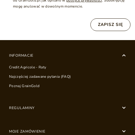
od GrainGold.pl jak opisano w
polityce prywatności
. Subskrypcję
mogę anulować w dowolnym momencie.
ZAPISZ SIĘ
INFORMACJE
Credit Agricole - Raty
Najczęściej zadawane pytania (FAQ)
Poznaj GrainGold
REGULAMINY
MOJE ZAMÓWIENIE