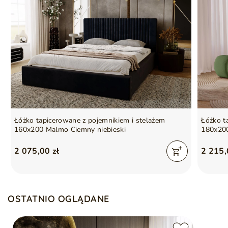
Łóżko tapicerowane z pojemnikiem i stelażem
Łóżko t
160x200 Malmo Ciemny niebieski
180x200
2 075,00 zł
2 215,
OSTATNIO OGLĄDANE