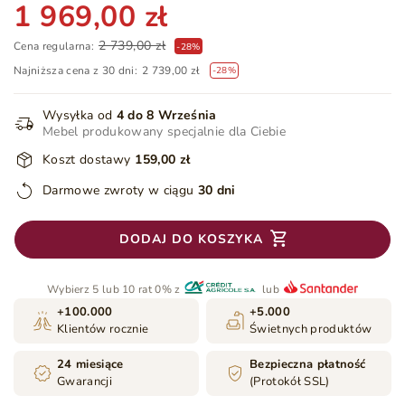
1 969,00 zł
2 739,00 zł
Cena regularna:
-
28
%
Najniższa cena z 30 dni:
2 739,00 zł
-28%
Wysyłka od
4 do 8 Września
Mebel produkowany specjalnie dla Ciebie
Koszt dostawy
159,00 zł
Darmowe zwroty w ciągu
30 dni
DODAJ DO KOSZYKA
Wybierz 5 lub 10 rat 0% z
lub
+100.000
+5.000
Klientów rocznie
Świetnych produktów
24 miesiące
Bezpieczna płatność
Gwarancji
(Protokół SSL)