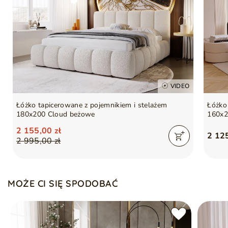
VIDEO
Łóżko tapicerowane z pojemnikiem i stelażem
Łóżko
180x200 Cloud beżowe
160x2
2 155,00 zł
2 125
2 995,00 zł
MOŻE CI SIĘ SPODOBAĆ