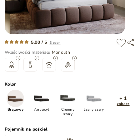
5.00 / 5
3 ocen
Właściwości materiału
Monolith
Kolor
+ 1
zobacz
Brązowy
Antracyt
Ciemny
Jasny szary
szary
Pojemnik na pościel