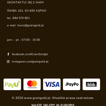
SKONTAKTUJ SIĘ Z NAMI
ŚWIBA 162
,
63-600
KĘPNO
tel.
884 570 801
e-mail:
biuro@graingold.pl
pon. - pt. : 07:00 - 15:00
facebook.com/GrainGoldpl
instagram.com/graingold.pl
©
2026
www.graingold.pl. Wszelkie prawa zastrzeżone.
NASZE SKLEPY W EUROPIE