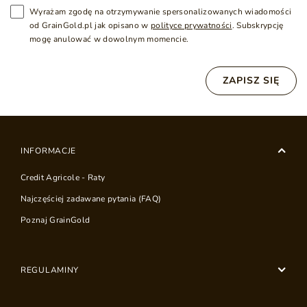
Wyrażam zgodę na otrzymywanie spersonalizowanych wiadomości
od GrainGold.pl jak opisano w
polityce prywatności
. Subskrypcję
mogę anulować w dowolnym momencie.
ZAPISZ SIĘ
INFORMACJE
Credit Agricole - Raty
Najczęściej zadawane pytania (FAQ)
Poznaj GrainGold
REGULAMINY