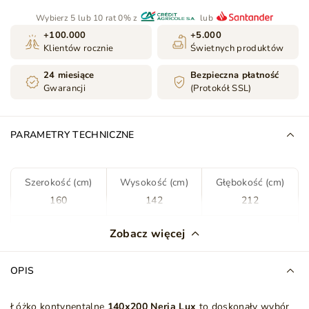
Wybierz 5 lub 10 rat 0% z
lub
+100.000
+5.000
Klientów rocznie
Świetnych produktów
24 miesiące
Bezpieczna płatność
Gwarancji
(Protokół SSL)
PARAMETRY TECHNICZNE
Szerokość (cm)
Wysokość (cm)
Głębokość (cm)
160
142
212
Kolor
Brązowy
Zobacz więcej
Tkanina
Monolith 09
OPIS
Rodzaj tkaniny
Welwet
Łóżko kontynentalne
14
0x200 Neria Lux
to doskonały wybór