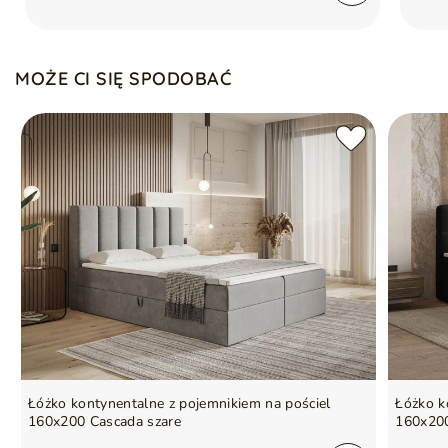
Automatyczny mechanizm na sprężynach, ułatwiający
otwieranie pojemników
Pikowane wykończenie skrzyni łóżka
Gwarancja producenta na 2 lata
Szafka nocna nie jest w zestawie
MOŻE CI SIĘ SPODOBAĆ
Symbol
5905242600436
Seria
NERIA
Łóżko kontynentalne z pojemnikiem na pościel
Łóżko k
160x200 Cascada szare
160x200