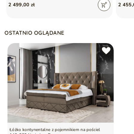
2 499,00 zł
2 455,
OSTATNIO OGLĄDANE
Łóżko kontynentalne z pojemnikiem na pościel