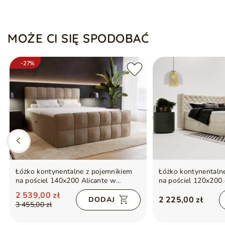
MOŻE CI SIĘ SPODOBAĆ
-27%
Łóżko kontynentalne z pojemnikiem
Łóżko kontynentaln
na pościel 140x200 Alicante w
na pościel 120x200
tkaninie bouclé Brązowe
Kremowe
2 539,00 zł
2 225,00 zł
DODAJ
3 455,00 zł