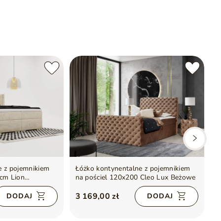
e z pojemnikiem
Łóżko kontynentalne z pojemnikiem
Ł
 cm Lion
na pościel 120x200 Cleo Lux Beżowe
n
3 169,00 zł
3
DODAJ
DODAJ