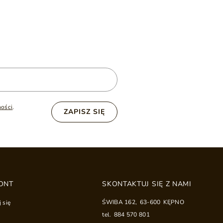
ności
.
ZAPISZ SIĘ
ONT
SKONTAKTUJ SIĘ Z NAMI
ŚWIBA 162
,
63-600
KĘPNO
j się
tel.
884 570 801