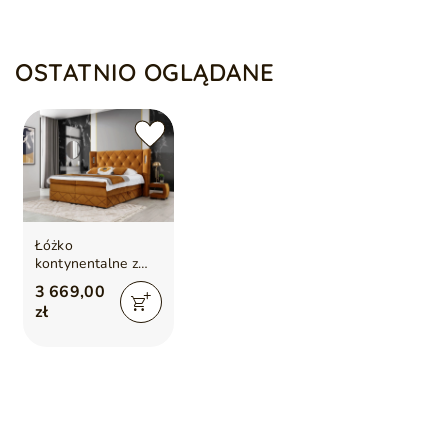
OSTATNIO OGLĄDANE
Łóżko
kontynentalne z
pojemnikiem na
3 669,00
pościel 160x200
zł
Neria Lux Żółte