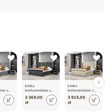
ranie pojemników
Łóżko
Łóżko
lne z
kontynentalne z
kontynentalne z
em na
pojemnikiem na
pojemnikiem na
3 369,00
3 915,00
0x200
pościel 120x200
pościel 180x200
zł
zł
Neria Lux
Neria Lux Beżowe
Ciemnoszare