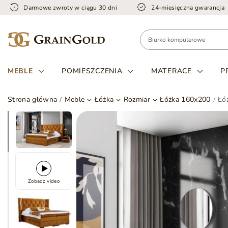
Darmowe zwroty w ciągu 30 dni
24-miesięczna gwarancja
MEBLE
POMIESZCZENIA
MATERACE
P
Strona główna
Meble
Łóżka
Rozmiar
Łóżka 160x200
Łó
Zobacz video