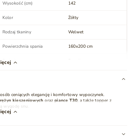
Wysokość (cm)
142
Kolor
Żółty
Rodzaj tkaniny
Welwet
Powierzchnia spania
160x200 cm
Rodzaj materaca
Bonell
ięcej
Oświetlenie LED
Tak
 osób ceniących elegancję i komfortowy wypoczynek.
Kolor nóżek
Czarny
rężyn kieszeniowych
oraz
piance T30
, a także topper z
wą wygodę snu.
Styl
Nowoczesny
Glamour
ięcej
Klasyczny
LED nadaje mu wyjątkowego charakteru, a
dwa pojemne
i wygodę. Dodatkowo,
mechanizm sprężynowy
ułatwia
łder, poduszek i innych przedmiotów.
Ilość paczek
3