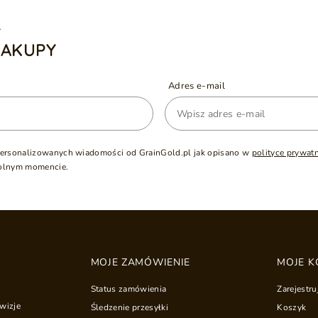
A
ZAKUPY
Adres e-mail
ersonalizowanych wiadomości od GrainGold.pl jak opisano w
polityce prywat
olnym momencie.
MOJE ZAMÓWIENIE
MOJE K
Status zamówienia
Zarejestru
wizje
Śledzenie przesyłki
Koszyk