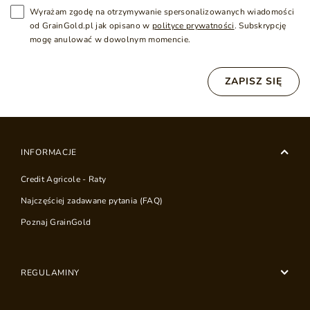
Wyrażam zgodę na otrzymywanie spersonalizowanych wiadomości
od GrainGold.pl jak opisano w
polityce prywatności
. Subskrypcję
mogę anulować w dowolnym momencie.
ZAPISZ SIĘ
INFORMACJE
Credit Agricole - Raty
Najczęściej zadawane pytania (FAQ)
Poznaj GrainGold
REGULAMINY