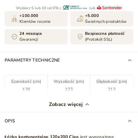
Wybierz 5 lub 10 rat 0% z
lub
+100.000
+5.000
Klientów rocznie
Świetnych produktów
24 miesiące
Bezpieczna płatność
Gwarancji
(Protokół SSL)
PARAMETRY TECHNICZNE
Szerokość (cm)
Wysokość (cm)
Głębokość (cm)
128
123
213
Kolor
Ciemny szary
Zobacz więcej
Tkanina
Riviera 97
OPIS
Rodzaj tkaniny
Welwet
Łóżko kontynentalne 120x200 Cleo
jest wyposażone