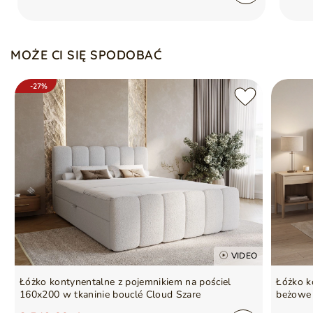
Materac
Tak
MOŻE CI SIĘ SPODOBAĆ
Podmiot odpowiedzialny
GrainGold Sp z o.o.
za ten produkt na terenie
Więcej
UE
-27%
Gwarancja producenta na 2 lata
Symbol
5905242900871
Seria
CLEO
VIDEO
Łóżko kontynentalne z pojemnikiem na pościel
Łóżko k
160x200 w tkaninie bouclé Cloud Szare
beżowe