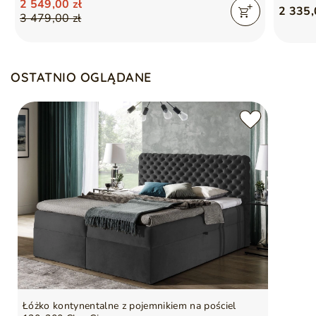
2 549,00 zł
2 335,
3 479,00 zł
OSTATNIO OGLĄDANE
Łóżko kontynentalne z pojemnikiem na pościel