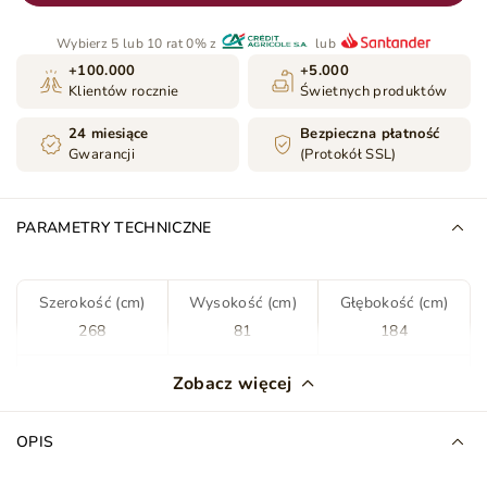
Wybierz 5 lub 10 rat 0% z
lub
+100.000
+5.000
Klientów rocznie
Świetnych produktów
24 miesiące
Bezpieczna płatność
Gwarancji
(Protokół SSL)
PARAMETRY TECHNICZNE
Szerokość (cm)
Wysokość (cm)
Głębokość (cm)
268
81
184
Kolor
Zielony
Zobacz więcej
Tkanina
Kronos 19
OPIS
Rodzaj tkaniny
Welur