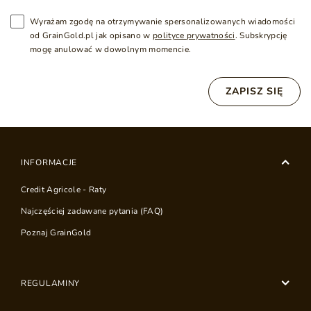
Wyrażam zgodę na otrzymywanie spersonalizowanych wiadomości
od GrainGold.pl jak opisano w
polityce prywatności
. Subskrypcję
mogę anulować w dowolnym momencie.
ZAPISZ SIĘ
INFORMACJE
Credit Agricole - Raty
Najczęściej zadawane pytania (FAQ)
Poznaj GrainGold
REGULAMINY