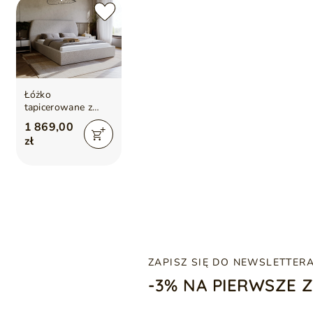
Łóżko
tapicerowane z
pojemnikiem i
1 869,00
stelażem 120x200
zł
cm Blossom Szare
ZAPISZ SIĘ DO NEWSLETTER
-3% NA PIERWSZE 