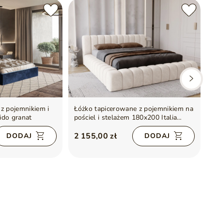
z pojemnikiem i
Łóżko tapicerowane z pojemnikiem na
Ł
ido granat
pościel i stelażem 180x200 Italia
s
Kremowe
2 155,00 zł
1
DODAJ
DODAJ