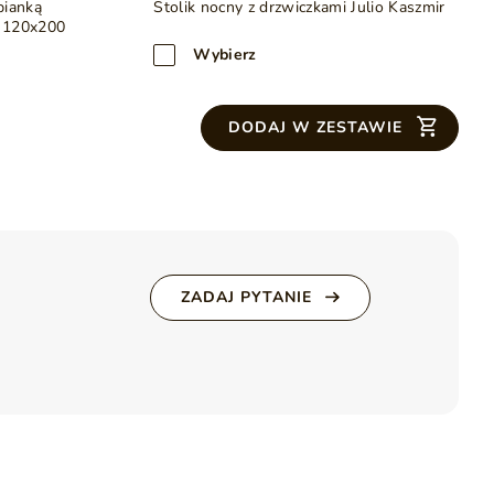
pianką
Stolik nocny z drzwiczkami Julio Kaszmir
 120x200
e pomiary oraz specyfikę materiałów.
Wybierz
DODAJ W ZESTAWIE
ZADAJ PYTANIE