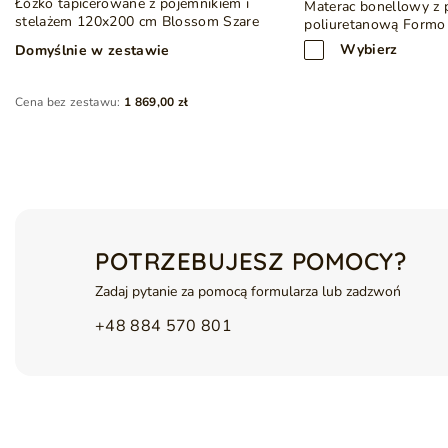
Łóżko tapicerowane z pojemnikiem i
Materac bonellowy z 
Mebel wykonany z pięknej tkaniny bouclé
stelażem 120x200 cm Blossom Szare
poliuretanową Formo
Wymiary łóżka mogą różnić się o ±5 cm ze względu na ręczn
Wybierz
Domyślnie w zestawie
Cena bez zestawu:
1 869,00 zł
POTRZEBUJESZ POMOCY?
Zadaj pytanie za pomocą formularza lub zadzwoń
+48 884 570 801