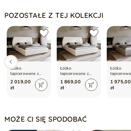
POZOSTAŁE Z TEJ KOLEKCJI
Łóżko
Łóżko
Łóżko
tapicerowane z
tapicerowane z
tapicerowa
pojemnikiem i
pojemnikiem i
pojemnikie
2 019,00
1 869,00
1 975,00
stelażem 180x200
stelażem 120x200
stelażem 
zł
zł
zł
cm Blossom
cm Blossom
cm Blosso
Kremowe
Kremowe
MOŻE CI SIĘ SPODOBAĆ