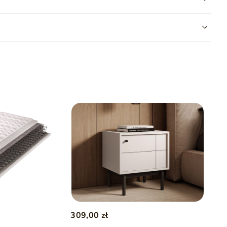
pojemnika, jednocześnie gwarantując
optymalne podparcie dla
eriałów typu
bouclé (bukla)
. Jest to miękka, przyjemna w
racyjnym splotem drobnych pętelek i nieregularnych włókien
.
ale również dodaje wnętrzu przytulności i ciepła.
Tkanina
szczeniu
, co czyni ją doskonałym wyborem zarówno pod
309,00 zł
arnym materiałem Wigofil