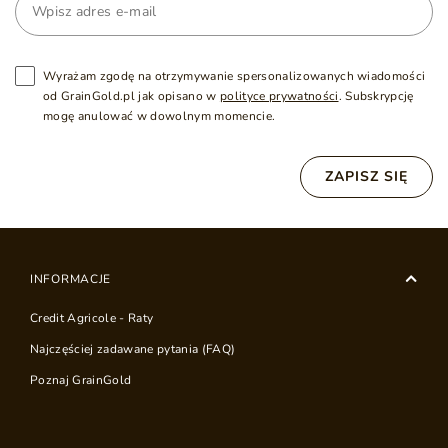
Wyrażam zgodę na otrzymywanie spersonalizowanych wiadomości
od GrainGold.pl jak opisano w
polityce prywatności
. Subskrypcję
mogę anulować w dowolnym momencie.
ZAPISZ SIĘ
INFORMACJE
Credit Agricole - Raty
Najczęściej zadawane pytania (FAQ)
Poznaj GrainGold