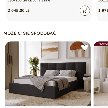
180x200 cm Lizbona Szare
160x2
2 045,00 zł
1 975
MOŻE CI SIĘ SPODOBAĆ
NOWO