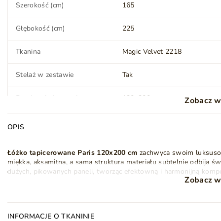
Szerokość (cm)
165
Głębokość (cm)
225
Tkanina
Magic Velvet 2218
Stelaż w zestawie
Tak
Powierzchnia spania
120x200 cm
Zobacz w
OPIS
Materac
Nie
Łóżko tapicerowane Paris 120x200 cm
zachwyca swoim luksusowy
Nóżki (wysokość) (cm)
2,5
miękka, aksamitna, a sama struktura materiału subtelnie odbija świ
dużych, pikowanych paneli, tworząc efektowną i harmonijną kompo
Styl
Nowoczesny
Glamour
Zobacz w
tym samym stylu, co nadaje całości spójności i elegancji.
Klasyczny
Łóżko sypialniane
Paris posiada przestronny
pojemnik na poście
łóżka w zestawie. Pojemnik otwierany jest od frontu do góry, wy
Ilość paczek
4
INFORMACJE O TKANINIE