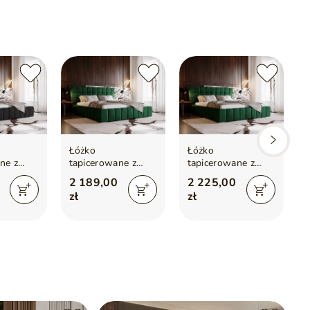
Łóżko
Łóżko
ne z
tapicerowane z
tapicerowane z
m i
pojemnikiem i
pojemnikiem i
2 189,00
2 225,00
120x200
stelażem 160x200
stelażem 180x200
zł
zł
zarne
cm Paris Zielone
cm Paris Zielone