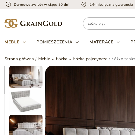
Darmowe zwroty w ciągu 30 dni
24-miesięczna gwarancja
MEBLE
POMIESZCZENIA
MATERACE
P
Strona główna
Meble
Łóżka
Łóżka pojedyncze
Łóżko tapic