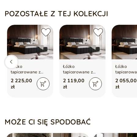
POZOSTAŁE Z TEJ KOLEKCJI
Łóżko
Łóżko
Łóżko
tapicerowane z
tapicerowane z
tapicerowa
pojemnikiem i
pojemnikiem i
pojemnikie
2 225,00
2 119,00
2 055,00
stelażem 180x200
stelażem 140x200
stelażem 
zł
zł
zł
cm Paris Czarne
cm Paris Czarne
cm Paris C
MOŻE CI SIĘ SPODOBAĆ