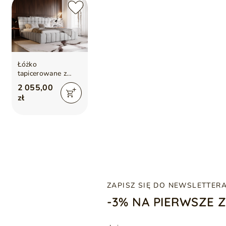
Łóżko
tapicerowane z
pojemnikiem i
2 055,00
stelażem 120x200
zł
cm Paris
Jasnoszare
ZAPISZ SIĘ DO NEWSLETTER
-3% NA PIERWSZE 