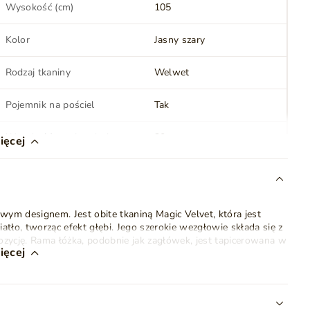
Wysokość (cm)
105
Kolor
Jasny szary
Rodzaj tkaniny
Welwet
Pojemnik na pościel
Tak
Wysokość powierzchni
30
ięcej
spania (cm)
Oświetlenie LED
Nie
m designem. Jest obite tkaniną Magic Velvet, która jest
Kolor nóżek
Srebrny
atło, tworząc efekt głębi. Jego szerokie wezgłowie składa się z
zycję. Rama łóżka, podobnie jak zagłówek, jest tapicerowana w
Montaż
Do samodzielnego
ięcej
montażu
l
, ukryty pod
drewnianym stelażem
, który jest dołączony do
posażony w
system podnoszenia
- sprężynowy.
Waga
89 kg