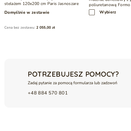
Poduszki oraz materac nie są w standardzie
stelażem 120x200 cm Paris Jasnoszare
poliuretanową Formo
Rzeczywiste wymiary łóżka mogą się różnić o
± 5 cm
Wybierz
Domyślnie w zestawie
Cena bez zestawu:
2 055,00 zł
POTRZEBUJESZ POMOCY?
Zadaj pytanie za pomocą formularza lub zadzwoń
+48 884 570 801