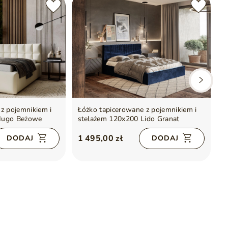
z pojemnikiem i
Łóżko tapicerowane z pojemnikiem i
Ł
Hugo Beżowe
stelażem 120x200 Lido Granat
p
1 495,00 zł
2
DODAJ
DODAJ